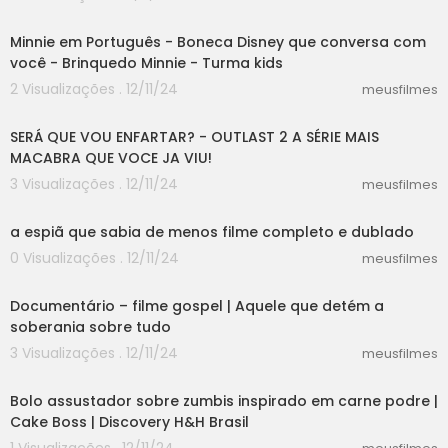
08:04
Minnie em Português - Boneca Disney que conversa com
você - Brinquedo Minnie - Turma kids
2 Visualizações . 12/11/24
meusfilmes
30:03
SERÁ QUE VOU ENFARTAR? - OUTLAST 2 A SÉRIE MAIS
MACABRA QUE VOCE JA VIU!
3 Visualizações . 12/11/24
meusfilmes
10:15
a espiã que sabia de menos filme completo e dublado
0 Visualizações . 12/11/24
meusfilmes
00:40
Documentário – filme gospel | Aquele que detém a
soberania sobre tudo
3 Visualizações . 12/11/24
meusfilmes
08:44
Bolo assustador sobre zumbis inspirado em carne podre |
Cake Boss | Discovery H&H Brasil