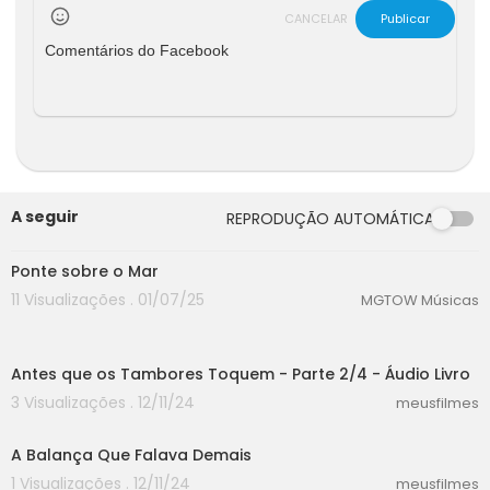
CANCELAR
Publicar
Comentários do Facebook
A seguir
REPRODUÇÃO AUTOMÁTICA
00:00
Ponte sobre o Mar
11 Visualizações . 01/07/25
MGTOW Músicas
28:28
Antes que os Tambores Toquem - Parte 2/4 - Áudio Livro
3 Visualizações . 12/11/24
meusfilmes
05:25
A Balança Que Falava Demais
1 Visualizações . 12/11/24
meusfilmes