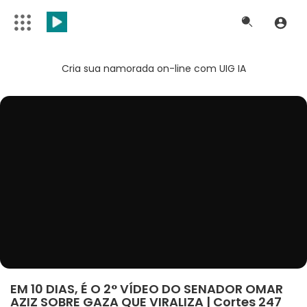
Cria sua namorada on-line com UIG IA
EM 10 DIAS, É O 2° VÍDEO DO SENADOR OMAR
AZIZ SOBRE GAZA QUE VIRALIZA | Cortes 247