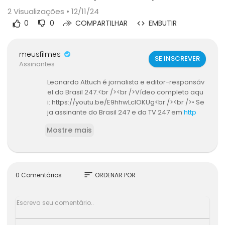
2
Visualizações • 12/11/24
0
0
COMPARTILHAR
EMBUTIR
meusfilmes
SE INSCREVER
Assinantes
Leonardo Attuch é jornalista e editor-responsáv
el do Brasil 247.<br /><br />Vídeo completo aqu
i: https://youtu.be/E9hhwLcIOKUg<br /><br />• Se
ja assinante do Brasil 247 e da TV 247 em
http
s://brasil247.com/apoio
ou apoie por Pix usand
Mostre mais
o a chave pix@brasil247.com.br.<br /><br />• Si
ga o canal do Brasil 247 no WhatsApp: https://w
hatsapp.com/channel/0029Va5CrrPD38COKOx
DbM1M<br /><br />Este é o único canal autoriza
do a utilizar conteúdo jornalístico da TV 247.<br
sort
0 Comentários
ORDENAR POR
/><br />Todos os direitos reservados.