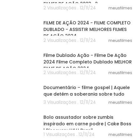
FILMES DE AÇÃO 2023_2
2 Visualizações . 12/11/24
meusfilmes
20:01
FILME DE AÇÃO 2024 - FILME COMPLETO
DUBLADO - ASSISTIR MELHORES FILMES
DE AÇÃO 2024
2 Visualizações . 12/11/24
meusfilmes
53:29
Filme Dublado Ação - Filme De Ação
2024 Filme Completo Dublado MELHOR
FILME DE AÇÃO 2024
2 Visualizações . 12/11/24
meusfilmes
00:40
Documentário – filme gospel | Aquele
que detém a soberania sobre tudo
3 Visualizações . 12/11/24
meusfilmes
08:44
Bolo assustador sobre zumbis
inspirado em carne podre | Cake Boss
| Discovery H&H Brasil
1 Visualizações . 12/11/24
meusfilmes