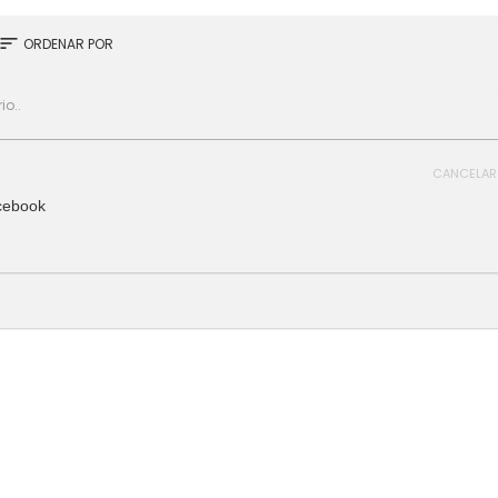
sort
ORDENAR POR
CANCELAR
cebook