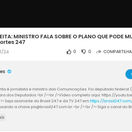
HEITA: MINISTRO FALA SOBRE O PLANO QUE PODE 
ortes 247
11/24
0
0
COMPARTILHA
mes
ta é jornalista e ministro das Comunicações. Foi deputado federal (
ra dos Deputados.<br /><br />Vídeo completo aqui: https://youtu.b
/>• Seja assinante do Brasil 247 e da TV 247 em
https://brasil247.co
 usando a chave pix@brasil247.com.br.<br /><br />• Siga o canal do B
ttps://whatsapp.com/channel/0029Va5CrrPD38COKOxDbM1M<br /><br 
is
autorizado a utilizar conteúdo jornalístico da TV 247.<br /><br />Todos