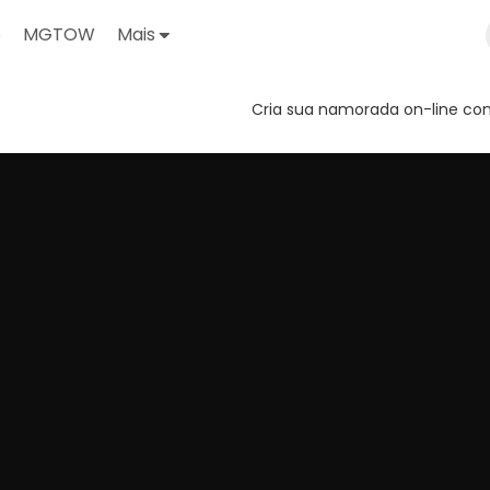
o
MGTOW
Mais
Cria sua namorada on-line com