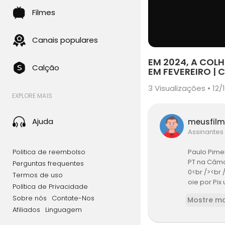
Filmes
Canais populares
EM 2024, A COL
Calção
EM FEVEREIRO | C
3
Visualizações • 12/
EXPLORE MAIS
Ajuda
meusfil
Assinantes
Politica de reembolso
Paulo Pimen
PT na Câma
Perguntas frequentes
0<br /><br 
Termos de uso
oie por Pix
Política de Privacidade
hatsApp: h
Sobre nós
Contate-Nos
Mostre ma
nico canal 
Afiliados
Linguagem
eservados.