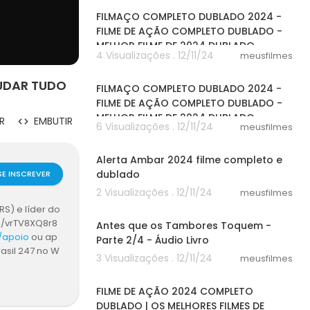
FILMAÇO COMPLETO DUBLADO 2024 -
FILME DE AÇÃO COMPLETO DUBLADO -
MELHOR FILME DE 2024 DUBLADO
4 Visualizações . 12/11/24
meusfilmes
20:01
MUDAR TUDO
FILMAÇO COMPLETO DUBLADO 2024 -
FILME DE AÇÃO COMPLETO DUBLADO -
MELHOR FILME DE 2024 DUBLADO
R
EMBUTIR
6 Visualizações . 12/11/24
meusfilmes
30:09
Alerta Ambar 2024 filme completo e
dublado
SE INSCREVER
2 Visualizações . 12/11/24
meusfilmes
28:28
RS) e líder do
e/vrTV8XQ8r8
Antes que os Tambores Toquem -
m/apoio
ou ap
Parte 2/4 - Áudio Livro
rasil 247 no W
3 Visualizações . 12/11/24
meusfilmes
/>Este é o ú
41:28
 os direitos r
FILME DE AÇÃO 2024 COMPLETO
DUBLADO | OS MELHORES FILMES DE