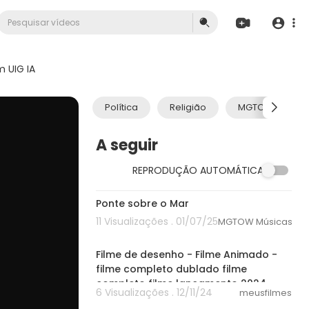
 UIG IA
Política
Religião
MGTOW
A seguir
REPRODUÇÃO AUTOMÁTICA
00:00
Ponte sobre o Mar
11 Visualizações . 01/07/25
MGTOW Músicas
30:52
Filme de desenho - Filme Animado -
filme completo dublado filme
completo filme lançamento 2024
6 Visualizações . 12/11/24
meusfilmes
20:01