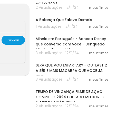
AÇÃO 2024
2 Visualizações . 12/11/24
meusfilmes
05:25
A Balança Que Falava Demais
1 Visualizações . 12/11/24
meusfilmes
08:04
Minnie em Português - Boneca Disney
Publicar
que conversa com você - Brinquedo
Minnie - Turma kids
3 Visualizações . 12/11/24
meusfilmes
30:03
SERÁ QUE VOU ENFARTAR? - OUTLAST 2
A SÉRIE MAIS MACABRA QUE VOCE JA
VIU!
3 Visualizações . 12/11/24
meusfilmes
54:38
TEMPO DE VINGANÇA FILME DE AÇÃO
COMPLETO 2024 DUBLADO MELHORES
FILMES DE AÇÃO 2024
2 Visualizações . 12/11/24
meusfilmes
44:34