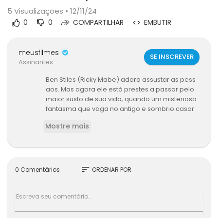
5
Visualizações • 12/11/24
0
0
COMPARTILHAR
EMBUTIR
meusfilmes
SE INSCREVER
Assinantes
Ben Stiles (Ricky Mabe) adora assustar as pess
aos. Mas agora ele está prestes a passar pelo
maior susto de sua vida, quando um misterioso
fantasma que vaga no antigo e sombrio casar
ão de seu avô, faz suas aparições para ele e s
Mostre mais
ua amiga Katherine (Elisha Cuthbert) arrastand
o-se para o sinistro e tenebroso mundo sobren
atural. Quem é ela? O que ela quer? Será que e
le conseguirá se comunicar com os mortos? A
gora Ben terá que colocar sua vida - e sua sant
sort
0 Comentários
ORDENAR POR
idade - em perigo para revelar a chocante ver
dade por trás dessas aparições. Um filme que
deixará você sem fôlego e de cabelos em pé!