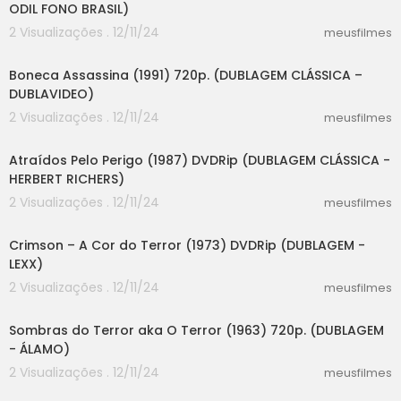
ODIL FONO BRASIL)
2 Visualizações . 12/11/24
meusfilmes
33:51
Boneca Assassina (1991) 720p. (DUBLAGEM CLÁSSICA –
DUBLAVIDEO)
2 Visualizações . 12/11/24
meusfilmes
41:41
Atraídos Pelo Perigo (1987) DVDRip (DUBLAGEM CLÁSSICA -
HERBERT RICHERS)
2 Visualizações . 12/11/24
meusfilmes
27:55
Crimson – A Cor do Terror (1973) DVDRip (DUBLAGEM -
LEXX)
2 Visualizações . 12/11/24
meusfilmes
28:15
Sombras do Terror aka O Terror (1963) 720p. (DUBLAGEM
- ÁLAMO)
2 Visualizações . 12/11/24
meusfilmes
35:52