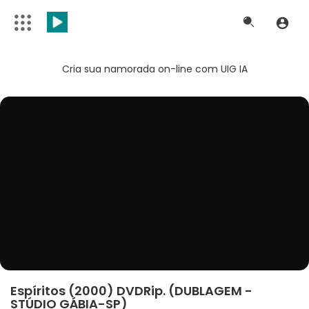
Cria sua namorada on-line com UIG IA
Espíritos (2000) DVDRip. (DUBLAGEM -
STÚDIO GÁBIA-SP)