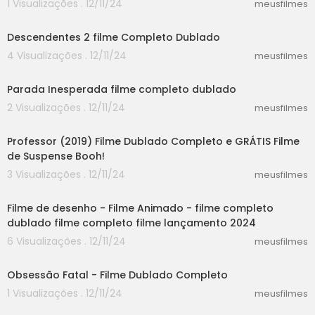
1 Visualizações . 12/11/24
meusfilmes
30:14
Descendentes 2 filme Completo Dublado
4 Visualizações . 12/11/24
meusfilmes
58:30
Parada Inesperada filme completo dublado
2 Visualizações . 12/11/24
meusfilmes
38:42
Professor (2019) Filme Dublado Completo e GRÁTIS Filme
de Suspense Booh!
3 Visualizações . 12/11/24
meusfilmes
30:52
Filme de desenho - Filme Animado - filme completo
dublado filme completo filme lançamento 2024
6 Visualizações . 12/11/24
meusfilmes
50:23
Obsessão Fatal - Filme Dublado Completo
1 Visualizações . 12/11/24
meusfilmes
25:15