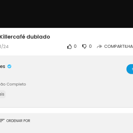
Killercafé dublado
1/24
0
0
COMPARTILHA
mes
ção Completo
is
sort
ORDENAR POR