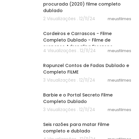
procurada (2020) filme completo
dublado
2 Visualizações . 12/11/24
meusfilmes
46:20
Cordeiros e Carrascos - Filme
Completo Dublado - Filme de
suspense Adrenalina Freezone
4 Visualizações . 12/11/24
meusfilmes
55:03
Rapunzel Contos de Fadas Dublado e
Completo FILME
3 Visualizações . 12/11/24
meusfilmes
21:40
Barbie e o Portal Secreto Filme
Completo Dublado
3 Visualizações . 12/11/24
meusfilmes
25:40
Seis razões para matar Filme
completo e dublado