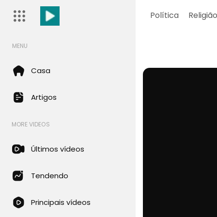
Política
Religiã
MENU
Casa
Artigos
MORE VIDEOS
Últimos vídeos
Tendendo
Principais vídeos