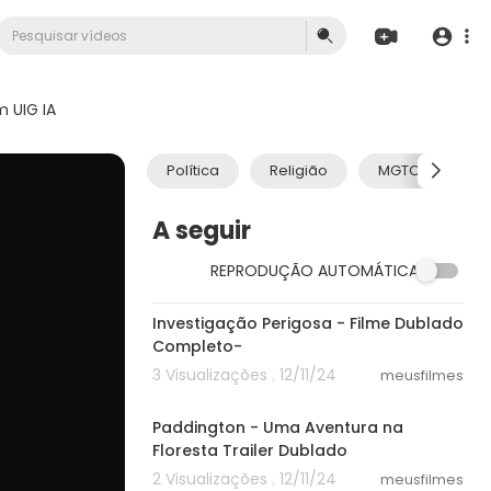
 UIG IA
Política
Religião
MGTOW
A seguir
REPRODUÇÃO AUTOMÁTICA
40:15
Investigação Perigosa - Filme Dublado
Completo-
3 Visualizações . 12/11/24
meusfilmes
02:29
Paddington - Uma Aventura na
Floresta Trailer Dublado
2 Visualizações . 12/11/24
meusfilmes