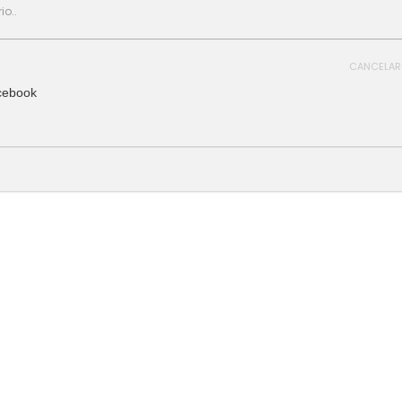
CANCELAR
cebook