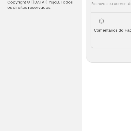
Copyright © {{DATA}} YujaB. Todos
os direitos reservados.
Comentários do Fa