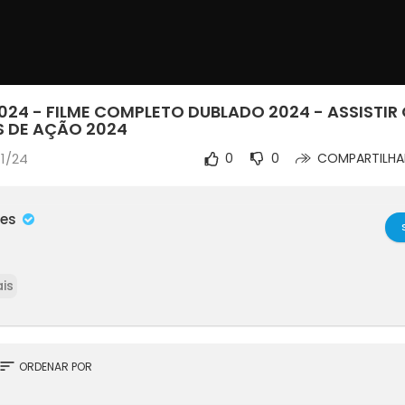
024 - FILME COMPLETO DUBLADO 2024 - ASSISTIR
S DE AÇÃO 2024
11/24
0
0
COMPARTILHA
mes
is
sort
ORDENAR POR