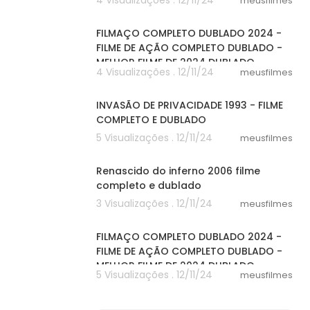
4 Visualizações . 12/11/24
meusfilmes
20:01
FILMAÇO COMPLETO DUBLADO 2024 -
FILME DE AÇÃO COMPLETO DUBLADO -
MELHOR FILME DE 2024 DUBLADO
4 Visualizações . 12/11/24
meusfilmes
47:33
INVASÃO DE PRIVACIDADE 1993 - FILME
COMPLETO E DUBLADO
5 Visualizações . 12/11/24
meusfilmes
25:04
Renascido do inferno 2006 filme
completo e dublado
3 Visualizações . 12/11/24
meusfilmes
20:01
FILMAÇO COMPLETO DUBLADO 2024 -
FILME DE AÇÃO COMPLETO DUBLADO -
MELHOR FILME DE 2024 DUBLADO
5 Visualizações . 12/11/24
meusfilmes