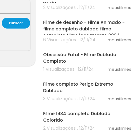
Booh!
2 Visualizações . 12/11/24
meusfilmes
30:52
Filme de desenho - Filme Animado -
Publicar
filme completo dublado filme
completo filme lançamento 2024
6 Visualizações . 12/11/24
meusfilmes
50:23
Obsessão Fatal - Filme Dublado
Completo
1 Visualizações . 12/11/24
meusfilmes
25:15
Filme completo Perigo Extremo
Dublado
3 Visualizações . 12/11/24
meusfilmes
30:14
Filme 1984 completo Dublado
Colorido
2 Visualizações . 12/11/24
meusfilmes
37:12