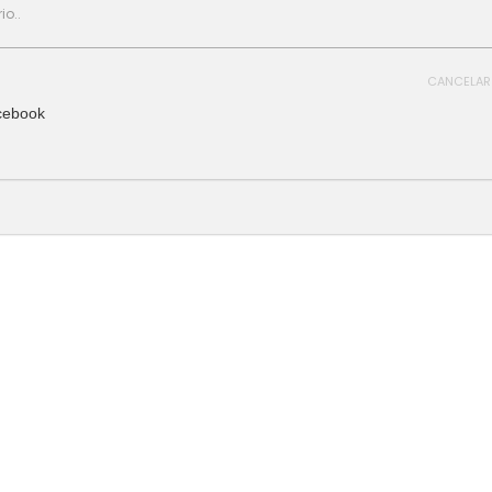
CANCELAR
cebook