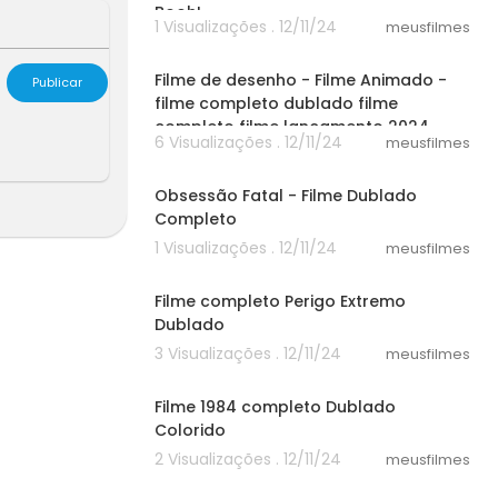
Booh!
1 Visualizações . 12/11/24
meusfilmes
30:52
Filme de desenho - Filme Animado -
Publicar
filme completo dublado filme
completo filme lançamento 2024
6 Visualizações . 12/11/24
meusfilmes
50:23
Obsessão Fatal - Filme Dublado
Completo
1 Visualizações . 12/11/24
meusfilmes
25:15
Filme completo Perigo Extremo
Dublado
3 Visualizações . 12/11/24
meusfilmes
30:14
Filme 1984 completo Dublado
Colorido
2 Visualizações . 12/11/24
meusfilmes
37:12