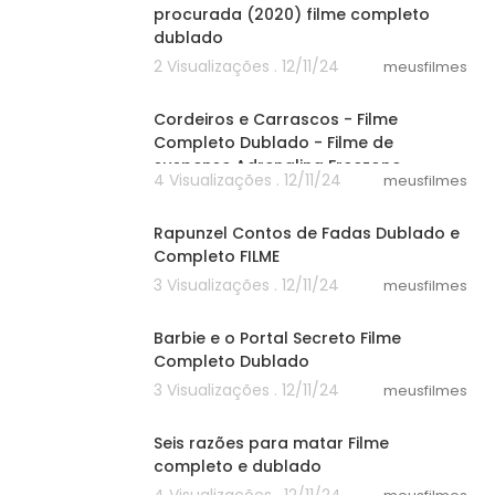
procurada (2020) filme completo
dublado
2 Visualizações . 12/11/24
meusfilmes
46:20
Cordeiros e Carrascos - Filme
Completo Dublado - Filme de
suspense Adrenalina Freezone
4 Visualizações . 12/11/24
meusfilmes
55:03
Rapunzel Contos de Fadas Dublado e
Completo FILME
3 Visualizações . 12/11/24
meusfilmes
21:40
Barbie e o Portal Secreto Filme
Completo Dublado
3 Visualizações . 12/11/24
meusfilmes
25:40
Seis razões para matar Filme
completo e dublado