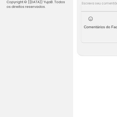
Copyright © {{DATA}} YujaB. Todos
os direitos reservados.
Comentários do Fa