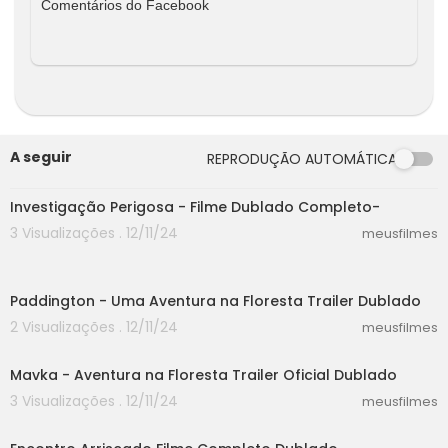
Comentários do Facebook
A seguir
REPRODUÇÃO AUTOMÁTICA
40:15
Investigação Perigosa - Filme Dublado Completo-
3 Visualizações . 12/11/24
meusfilmes
02:29
Paddington - Uma Aventura na Floresta Trailer Dublado
2 Visualizações . 12/11/24
meusfilmes
02:33
Mavka - Aventura na Floresta Trailer Oficial Dublado
3 Visualizações . 12/11/24
meusfilmes
24:44