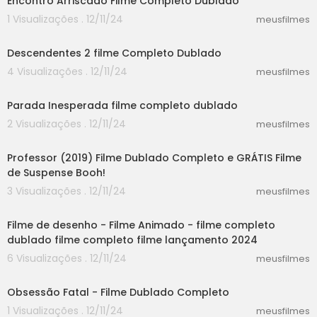
Encontro Arriscado Filme Completo Dublado
1 Visualizações . 12/11/24
meusfilmes
30:14
Descendentes 2 filme Completo Dublado
4 Visualizações . 12/11/24
meusfilmes
58:30
Parada Inesperada filme completo dublado
2 Visualizações . 12/11/24
meusfilmes
38:42
Professor (2019) Filme Dublado Completo e GRÁTIS Filme
de Suspense Booh!
3 Visualizações . 12/11/24
meusfilmes
30:52
Filme de desenho - Filme Animado - filme completo
dublado filme completo filme lançamento 2024
6 Visualizações . 12/11/24
meusfilmes
50:23
Obsessão Fatal - Filme Dublado Completo
1 Visualizações . 12/11/24
meusfilmes