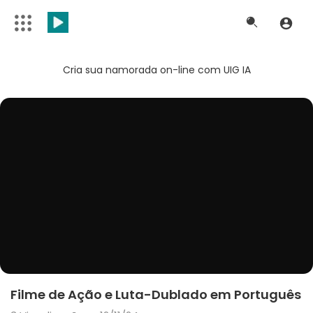
Cria sua namorada on-line com UIG IA
Filme de Ação e Luta-Dublado em Português