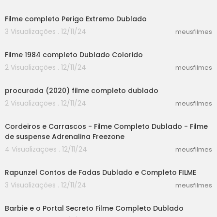
25:15
Filme completo Perigo Extremo Dublado
3 Visualizações . 12/11/24
meusfilmes
30:14
Filme 1984 completo Dublado Colorido
2 Visualizações . 12/11/24
meusfilmes
37:12
procurada (2020) filme completo dublado
2 Visualizações . 12/11/24
meusfilmes
46:20
Cordeiros e Carrascos - Filme Completo Dublado - Filme
de suspense Adrenalina Freezone
4 Visualizações . 12/11/24
meusfilmes
55:03
Rapunzel Contos de Fadas Dublado e Completo FILME
3 Visualizações . 12/11/24
meusfilmes
21:40
Barbie e o Portal Secreto Filme Completo Dublado