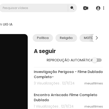
 UIG IA
Política
Religião
MGTOW
A seguir
REPRODUÇÃO AUTOMÁTICA
40:15
Investigação Perigosa - Filme Dublado
Completo-
3 Visualizações . 12/11/24
meusfilmes
24:44
Encontro Arriscado Filme Completo
Dublado
1 Visualizações . 12/11/24
meusfilmes