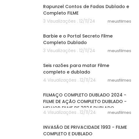
Rapunzel Contos de Fadas Dublado e
Completo FILME
3 Visualizações . 12/11/24
meusfilmes
21:40
Barbie e o Portal Secreto Filme
Completo Dublado
3 Visualizações . 12/11/24
meusfilmes
25:40
Seis razões para matar Filme
completo e dublado
4 Visualizações . 12/11/24
meusfilmes
20:01
FILMAÇO COMPLETO DUBLADO 2024 -
FILME DE AÇÃO COMPLETO DUBLADO -
MELHOR FILME DE 2024 DUBLADO
4 Visualizações . 12/11/24
meusfilmes
47:33
INVASÃO DE PRIVACIDADE 1993 - FILME
COMPLETO E DUBLADO