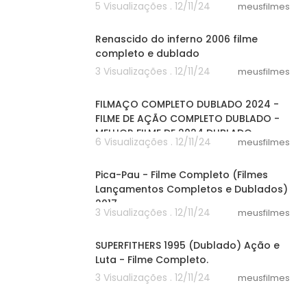
5 Visualizações . 12/11/24
meusfilmes
25:04
Renascido do inferno 2006 filme
completo e dublado
3 Visualizações . 12/11/24
meusfilmes
20:01
FILMAÇO COMPLETO DUBLADO 2024 -
FILME DE AÇÃO COMPLETO DUBLADO -
MELHOR FILME DE 2024 DUBLADO
6 Visualizações . 12/11/24
meusfilmes
00:37
Pica-Pau - Filme Completo (Filmes
Lançamentos Completos e Dublados)
2017
3 Visualizações . 12/11/24
meusfilmes
30:15
SUPERFITHERS 1995 (Dublado) Ação e
Luta - Filme Completo.
3 Visualizações . 12/11/24
meusfilmes