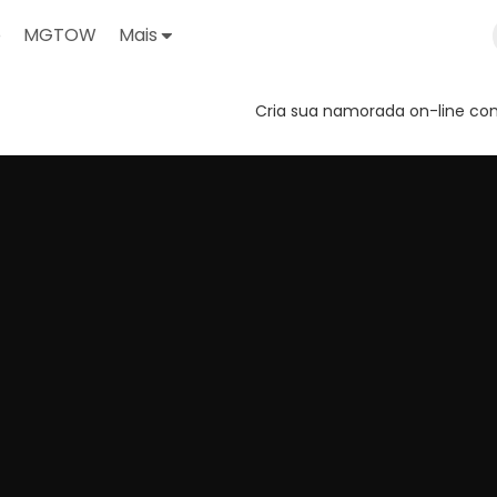
o
MGTOW
Mais
Cria sua namorada on-line com