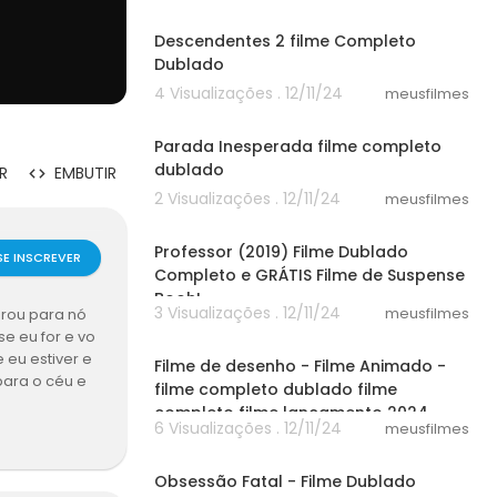
30:14
Descendentes 2 filme Completo
Dublado
4 Visualizações . 12/11/24
meusfilmes
58:30
Parada Inesperada filme completo
dublado
R
EMBUTIR
2 Visualizações . 12/11/24
meusfilmes
38:42
Professor (2019) Filme Dublado
SE INSCREVER
Completo e GRÁTIS Filme de Suspense
Booh!
3 Visualizações . 12/11/24
meusfilmes
arou para nó
30:52
se eu for e vo
 eu estiver e
Filme de desenho - Filme Animado -
para o céu e
filme completo dublado filme
stá de acord
completo filme lançamento 2024
 /><br />Relâ
6 Visualizações . 12/11/24
meusfilmes
50:23
rição e da ob
dias. Ela é c
Obsessão Fatal - Filme Dublado
ltimos dias e