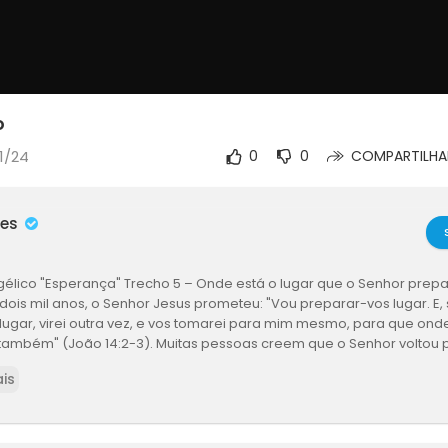
o
1/24
0
0
COMPARTILHA
mes
gélico "Esperança" Trecho 5 – Onde está o lugar que o Senhor prep
dois mil anos, o Senhor Jesus prometeu: "Vou preparar-vos lugar. E, 
lugar, virei outra vez, e vos tomarei para mim mesmo, para que onde
s também" (João 14:2-3). Muitas pessoas creem que o Senhor voltou 
ertamente está preparando um lugar para nós no céu. Essa crença e
is
lavra do Senhor? Que mistérios estão contidos nessa promessa?<br
riente, Igreja de Deus Todo-Poderoso foi criada por causa da apa
Todo-Poderoso, a segunda vinda do Senhor Jesus, Cristo dos últimos 
 por todos aqueles que aceitam a obra de Deus Todo-Poderoso nos ú