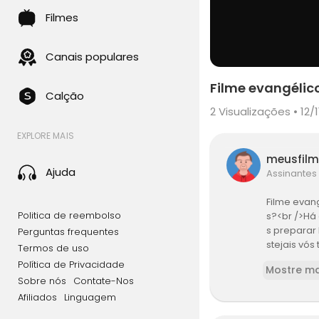
Filmes
Canais populares
Filme evangélic
Calção
2
Visualizações • 12/1
EXPLORE MAIS
meusfil
Ajuda
Assinantes
Filme evan
Politica de reembolso
s?<br />Há 
s preparar 
Perguntas frequentes
stejais vó
Termos de uso
por isso c
Política de Privacidade
Mostre ma
o com a pa
Sobre nós
Contate-Nos
mpago do O
Afiliados
Linguagem
ra de Deus 
onstituída