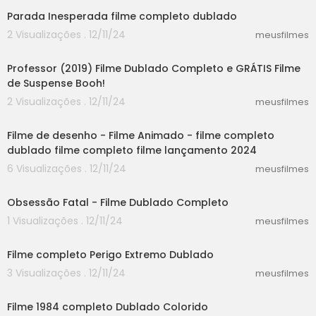
o: +351-968-758-305<br />E-mail: contact.pt@ki
Parada Inesperada filme completo dublado
ngdomsalvation.org<br /><br />Instrução espec
2 Visualizações . 12/11/24
ial: este vídeo foi produzido pela Igreja de Deus
meusfilmes
38:42
Todo-Poderoso como uma obra sem fins lucrat
ivos. Os atores que aparecem nesta produção
Professor (2019) Filme Dublado Completo e GRÁTIS Filme
atuaram sem recebimento de cachê e não tive
de Suspense Booh!
ram qualquer remuneração pelo seu trabalho.
2 Visualizações . 12/11/24
meusfilmes
Este vídeo não pode ser distribuído com fins luc
30:52
rativos a quaisquer terceiros. Esperamos que t
odos o compartilhem e distribuam publicament
Filme de desenho - Filme Animado - filme completo
e. Quando for distribuí-lo, por favor, mencione
dublado filme completo filme lançamento 2024
a fonte. Nenhuma organização, grupo social ou
6 Visualizações . 12/11/24
meusfilmes
pessoa física pode modificar ou distorcer o co
50:23
nteúdo deste vídeo sem o consentimento prévi
Obsessão Fatal - Filme Dublado Completo
o da Igreja de Deus Todo-Poderoso.<br /><br /
>O conteúdo deste vídeo foi traduzido inteiram
1 Visualizações . 12/11/24
meusfilmes
ente por tradutores profissionais. No entanto, d
25:15
evido a diferenças linguísticas etc., um pequen
Filme completo Perigo Extremo Dublado
o número de imprecisões é inevitável. Se você
3 Visualizações . 12/11/24
meusfilmes
descobrir alguma dessas imprecisões, por fav
30:14
or, consulte a versão original em chinês. Sinta-s
e também à vontade de entrar em contato e n
Filme 1984 completo Dublado Colorido