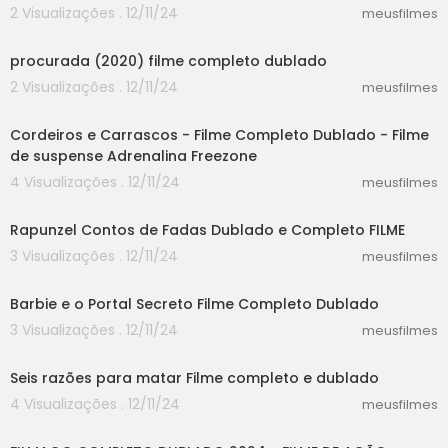
os informa.
2 Visualizações . 12/11/24
meusfilmes
37:12
procurada (2020) filme completo dublado
2 Visualizações . 12/11/24
meusfilmes
46:20
Cordeiros e Carrascos - Filme Completo Dublado - Filme
de suspense Adrenalina Freezone
4 Visualizações . 12/11/24
meusfilmes
55:03
Rapunzel Contos de Fadas Dublado e Completo FILME
3 Visualizações . 12/11/24
meusfilmes
21:40
Barbie e o Portal Secreto Filme Completo Dublado
3 Visualizações . 12/11/24
meusfilmes
25:40
Seis razões para matar Filme completo e dublado
4 Visualizações . 12/11/24
meusfilmes
20:01