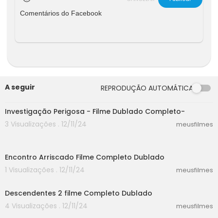
ago do Oriente, Igreja de Deus Todo-Poderoso
Comentários do Facebook
foi criada por causa da aparição e da obra de
Deus Todo-Poderoso, a segunda vinda do Sen
hor Jesus, Cristo dos últimos dias. Ela é constituí
da por todos aqueles que aceitam a obra de D
eus Todo-Poderoso nos últimos dias e que são
conquistados e salvos por Suas palavras. Foi tot
almente fundada pelo próprio Deus Todo-Pod
eroso e é liderada por Ele, como seu Pastor. Ela
A seguir
REPRODUÇÃO AUTOMÁTICA
definitivamente não foi criada por uma pessoa.
40:15
Cristo é a verdade, o caminho e a vida. As ovel
Investigação Perigosa - Filme Dublado Completo-
has de Deus ouvem a voz de Deus. À medida e
3 Visualizações . 12/11/24
meusfilmes
m que for lendo as palavras de Deus Todo-Pod
eroso, você presenciará a aparição de Deus.<
24:44
br /><br />Evangelho da Descida do Reino: http
s://pt.kingdomsalvation.org/<br />Igreja de Deu
Encontro Arriscado Filme Completo Dublado
s Todo-Poderoso: https://pt.godfootsteps.org/<
1 Visualizações . 12/11/24
meusfilmes
br />Fique à vontade para baixar o aplicativo d
30:14
a Igreja de Deus Todo-Poderoso: <br />Google
Descendentes 2 filme Completo Dublado
Play: https://play.google.com/store/apps/de...<
br />App Store: https://itunes.apple.com/pt/ap
4 Visualizações . 12/11/24
meusfilmes
p/the-c...<br /><br />Linhas Diretas do Evangelh
58:30