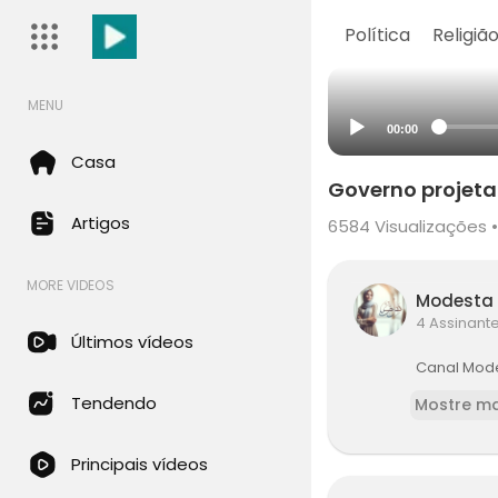
Política
Religiã
MENU
00:00
Casa
Governo projeta
Artigos
6584
Visualizações •
MORE VIDEOS
Modesta
4 Assinant
Últimos vídeos
Canal Mode
Tendendo
Mostre ma
Principais vídeos