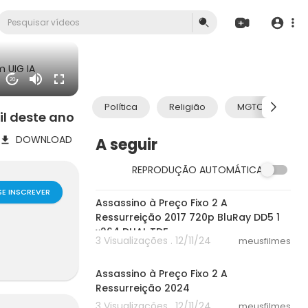
 UIG IA
20
Política
Religião
MGTOW
il deste ano
DOWNLOAD
A seguir
REPRODUÇÃO AUTOMÁTICA
38:39
SE INSCREVER
Assassino à Preço Fixo 2 A
Ressurreição 2017 720p BluRay DD5 1
x264 DUAL TDF
3 Visualizações . 12/11/24
meusfilmes
38:39
Assassino à Preço Fixo 2 A
Ressurreição 2024
3 Visualizações . 12/11/24
meusfilmes