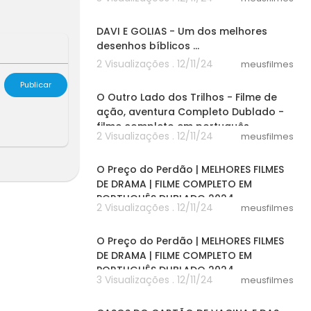
24:52
DAVI E GOLIAS - Um dos melhores
desenhos bíblicos ...
2 Visualizações . 12/11/24
meusfilmes
33:05
Publicar
O Outro Lado dos Trilhos - Filme de
ação, aventura Completo Dublado -
filme completo em português
2 Visualizações . 12/11/24
meusfilmes
41:53
O Preço do Perdão | MELHORES FILMES
DE DRAMA | FILME COMPLETO EM
PORTUGUÊS DUBLADO 2024
2 Visualizações . 12/11/24
meusfilmes
41:53
O Preço do Perdão | MELHORES FILMES
DE DRAMA | FILME COMPLETO EM
PORTUGUÊS DUBLADO 2024
3 Visualizações . 12/11/24
meusfilmes
08:29