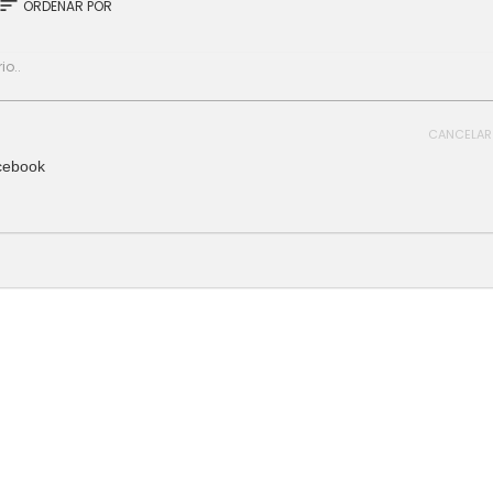
sort
ORDENAR POR
CANCELAR
cebook