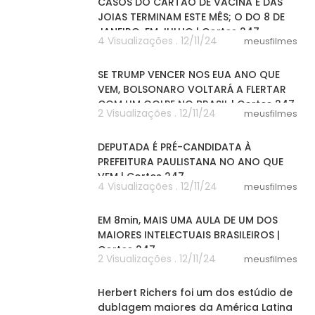
CASOS DO CARTÃO DE VACINA E DAS
JOIAS TERMINAM ESTE MÊS; O DO 8 DE
JANEIRO, EM JULHO | Cortes 247
4 Visualizações . 12/11/24
meusfilmes
03:10
SE TRUMP VENCER NOS EUA ANO QUE
VEM, BOLSONARO VOLTARÁ A FLERTAR
COM UM GOLPE NO BRASIL | Cortes 247
2 Visualizações . 12/11/24
meusfilmes
03:11
DEPUTADA É PRÉ-CANDIDATA À
PREFEITURA PAULISTANA NO ANO QUE
VEM | Cortes 247
4 Visualizações . 12/11/24
meusfilmes
08:11
EM 8min, MAIS UMA AULA DE UM DOS
MAIORES INTELECTUAIS BRASILEIROS |
Cortes 247
2 Visualizações . 12/11/24
meusfilmes
12:16
Herbert Richers foi um dos estúdio de
dublagem maiores da América Latina