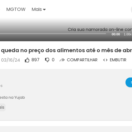
o
MGTOW
Mais
Cria sua namorada on-line com
00:00
1.00x
 queda no preço dos alimentos até o mês de abr
 03/16/24
897
0
COMPARTILHAR
EMBUTIR
es
sta na Yujab
is