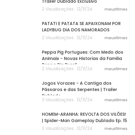
Trailer Dublado Exclusivo
2 Visualizações . 12/11/24
meusfilmes
08:19
PATATI E PATATA SE APAIXONAM POR
LADYBUG DIA DOS NAMORADOS
2 Visualizações . 12/11/24
meusfilmes
12:37
Peppa Pig Portugues: Com Medo dos
Animais - Novas Historias da Familia
Peppa Pig Brasil
2 Visualizações . 12/11/24
meusfilmes
02:31
Jogos Vorazes - A Cantiga dos
Pássaros e das Serpentes | Trailer
Dublado
3 Visualizações . 12/11/24
meusfilmes
05:45
HOMEM-ARANHA: REVOLTA DOS VILÕES!
| Spider-Man Gameplay Dublado Ep. 15
3 Visualizações . 12/11/24
meusfilmes