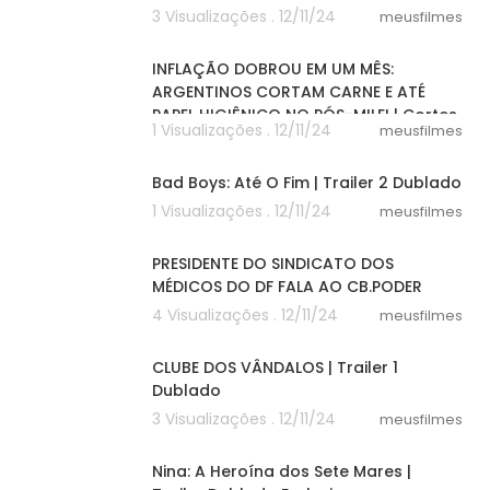
3 Visualizações . 12/11/24
meusfilmes
05:02
INFLAÇÃO DOBROU EM UM MÊS:
ARGENTINOS CORTAM CARNE E ATÉ
PAPEL HIGIÊNICO NO PÓS-MILEI | Cortes
1 Visualizações . 12/11/24
meusfilmes
247
02:13
Bad Boys: Até O Fim | Trailer 2 Dublado
1 Visualizações . 12/11/24
meusfilmes
00:48
PRESIDENTE DO SINDICATO DOS
MÉDICOS DO DF FALA AO CB.PODER
4 Visualizações . 12/11/24
meusfilmes
02:08
CLUBE DOS VÂNDALOS | Trailer 1
Dublado
3 Visualizações . 12/11/24
meusfilmes
02:01
Nina: A Heroína dos Sete Mares |