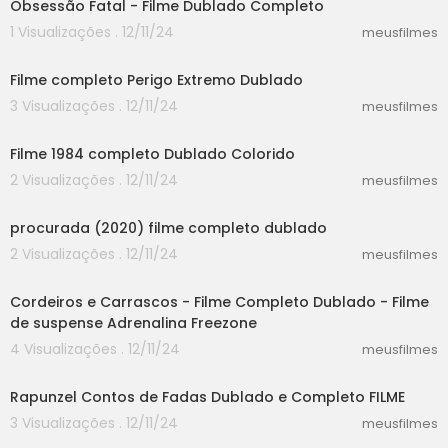
Obsessão Fatal - Filme Dublado Completo
1 Visualizações . 12/11/24
meusfilmes
25:15
Filme completo Perigo Extremo Dublado
3 Visualizações . 12/11/24
meusfilmes
30:14
Filme 1984 completo Dublado Colorido
2 Visualizações . 12/11/24
meusfilmes
37:12
procurada (2020) filme completo dublado
2 Visualizações . 12/11/24
meusfilmes
46:20
Cordeiros e Carrascos - Filme Completo Dublado - Filme
de suspense Adrenalina Freezone
4 Visualizações . 12/11/24
meusfilmes
55:03
Rapunzel Contos de Fadas Dublado e Completo FILME
3 Visualizações . 12/11/24
meusfilmes
21:40