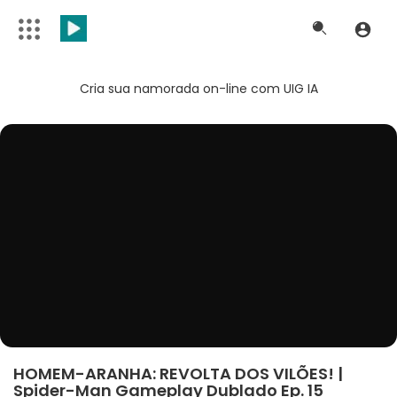
Cria sua namorada on-line com UIG IA
HOMEM-ARANHA: REVOLTA DOS VILÕES! |
Spider-Man Gameplay Dublado Ep. 15