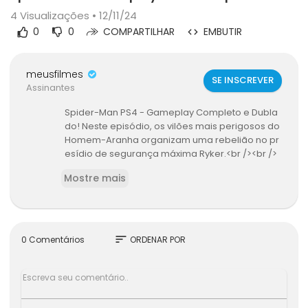
4
Visualizações • 12/11/24
0
0
COMPARTILHAR
EMBUTIR
meusfilmes
SE INSCREVER
Assinantes
Spider-Man PS4 - Gameplay Completo e Dubla
do! Neste episódio, os vilões mais perigosos do
Homem-Aranha organizam uma rebelião no pr
esídio de segurança máxima Ryker.<br /><br />
Curtiu? Então inscreva-se no canal: http://bit.ly/
Mostre mais
TheEnemyBR<br /><br />Siga o The Enemy nas r
edes sociais:<br />- Twitter: http://twitter.com/T
heEnemyBR<br />- Facebook: http://facebook.c
om/TheEnemyBR<br />- Twitch: http://twitch.tv/T
heEnemyBR<br />- Instagram: http://instagram.
sort
0 Comentários
ORDENAR POR
com/TheEnemyBR<br /><br />CRÉDITOS:<br />Ed
ição: Lucas Cunha<br />Comentários: Bruno Silv
a<br /><br />#SpiderManPS4 #SpiderMan #Ho
memAranha