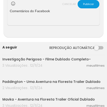
CANCELAR
Publicar
Comentários do Facebook
A seguir
REPRODUÇÃO AUTOMÁTICA
40:15
Investigação Perigosa - Filme Dublado Completo-
3 Visualizações . 12/11/24
meusfilmes
02:29
Paddington - Uma Aventura na Floresta Trailer Dublado
2 Visualizações . 12/11/24
meusfilmes
02:33
Mavka - Aventura na Floresta Trailer Oficial Dublado
3 Visualizações . 12/11/24
meusfilmes