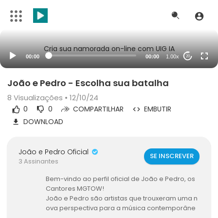
Cria sua namorada on-line com UIG IA
00:00
00:00
1.00x
20
João e Pedro - Escolha sua batalha
8
Visualizações • 12/10/24
0
0
COMPARTILHAR
EMBUTIR
DOWNLOAD
João e Pedro Oficial
SE INSCREVER
3 Assinantes
Bem-vindo ao perfil oficial de João e Pedro, os
Cantores MGTOW!
João e Pedro são artistas que trouxeram uma n
ova perspectiva para a música contemporâne
a, com letras ousadas, verdadeiras e repletas