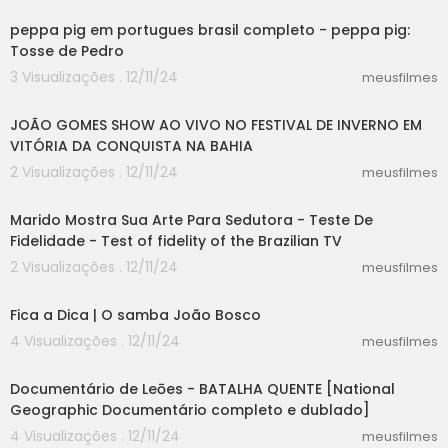
peppa pig em portugues brasil completo - peppa pig:
Tosse de Pedro
3 Visualizações . 12/11/24
meusfilmes
04:24
JOÃO GOMES SHOW AO VIVO NO FESTIVAL DE INVERNO EM
VITÓRIA DA CONQUISTA NA BAHIA
2 Visualizações . 12/11/24
meusfilmes
24:58
Marido Mostra Sua Arte Para Sedutora - Teste De
Fidelidade - Test of fidelity of the Brazilian TV
2 Visualizações . 12/11/24
meusfilmes
12:08
Fica a Dica | O samba João Bosco
4 Visualizações . 12/11/24
meusfilmes
45:09
Documentário de Leōes - BATALHA QUENTE [National
Geographic Documentário completo e dublado]
4 Visualizações . 12/11/24
meusfilmes