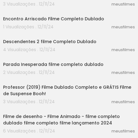
3 Visualizações . 12/11/24
meusfilmes
24:44
Encontro Arriscado Filme Completo Dublado
1 Visualizações . 12/11/24
meusfilmes
30:14
Descendentes 2 filme Completo Dublado
4 Visualizações . 12/11/24
meusfilmes
58:30
Parada Inesperada filme completo dublado
2 Visualizações . 12/11/24
meusfilmes
38:42
Professor (2019) Filme Dublado Completo e GRÁTIS Filme
de Suspense Booh!
3 Visualizações . 12/11/24
meusfilmes
30:52
Filme de desenho - Filme Animado - filme completo
dublado filme completo filme lançamento 2024
6 Visualizações . 12/11/24
meusfilmes
50:23