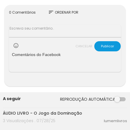
sort
0 Comentários
ORDENAR POR
CANCELAR
Publicar
Comentários do Facebook
A seguir
REPRODUÇÃO AUTOMÁTICA
00:00
ÁUDIO LIVRO - O Jogo da Dominação
3 Visualizações . 07/28/25
lumemlivros