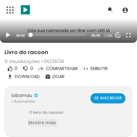
Cria sua namorada on-line com UIG IA
00:00
00:00
1.00x
20
Livro do racoon
5
Visualizações • 06/29/26
0
0
COMPARTILHAR
EMBUTIR
DOWNLOAD
DOAR
lobomau
SE INSCREVER
1 Assinantes
O livro do racoon
Mostre mais