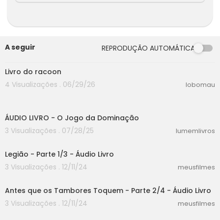
ono até a implementação de rotinas noturnas
eficazes, passando pela alimentação e exercíc
ios físicos adequados, "Os Segredos do Sono P
erfeito" é seu companheiro ideal para uma jorn
A seguir
ada rumo a noites tranquilas e dias mais produt
REPRODUÇÃO AUTOMÁTICA
00:00
ivos.
Narrado de maneira envolvente e acessível, es
Livro do racoon
te audiolivro é perfeito para quem deseja melh
4 Visualizações . 06/29/26
lobomau
orar a qualidade do sono e, consequentement
e, a qualidade de vida. Prepare-se para acord
00:00
ar sentindo-se renovado, com energia e pront
o para enfrentar os desafios do dia.
ÁUDIO LIVRO - O Jogo da Dominação
Durma bem, viva melhor com "Os Segredos do
3 Visualizações . 07/28/25
lumemlivros
Sono Perfeito: O Guia Definitivo do Sono".
51:42
Legião - Parte 1/3 - Áudio Livro
🎧 Formato do Arquivo: Mp4
3 Visualizações . 12/11/24
meusfilmes
28:28
🗣 Narração: Humana
🗂 Categoria: Autoajuda
Antes que os Tambores Toquem - Parte 2/4 - Áudio Livro
🇧🇷 Idioma: Português Brasil
3 Visualizações . 12/11/24
meusfilmes
45:02