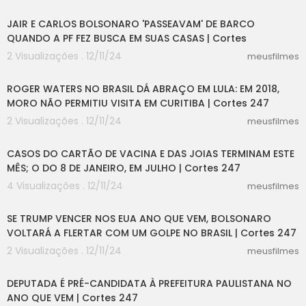
04:32
JAIR E CARLOS BOLSONARO 'PASSEAVAM' DE BARCO
QUANDO A PF FEZ BUSCA EM SUAS CASAS | Cortes
2 Visualizações . 12/11/24
meusfilmes
03:19
ROGER WATERS NO BRASIL DÁ ABRAÇO EM LULA: EM 2018,
MORO NÃO PERMITIU VISITA EM CURITIBA | Cortes 247
2 Visualizações . 12/11/24
meusfilmes
08:29
CASOS DO CARTÃO DE VACINA E DAS JOIAS TERMINAM ESTE
MÊS; O DO 8 DE JANEIRO, EM JULHO | Cortes 247
4 Visualizações . 12/11/24
meusfilmes
03:10
SE TRUMP VENCER NOS EUA ANO QUE VEM, BOLSONARO
VOLTARÁ A FLERTAR COM UM GOLPE NO BRASIL | Cortes 247
2 Visualizações . 12/11/24
meusfilmes
03:11
DEPUTADA É PRÉ-CANDIDATA À PREFEITURA PAULISTANA NO
ANO QUE VEM | Cortes 247