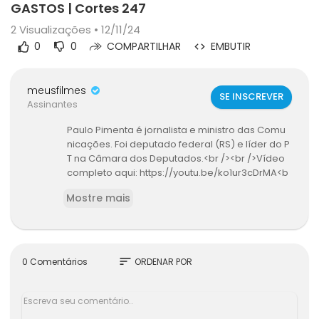
GASTOS | Cortes 247
2
Visualizações • 12/11/24
0
0
COMPARTILHAR
EMBUTIR
meusfilmes
SE INSCREVER
Assinantes
Paulo Pimenta é jornalista e ministro das Comu
nicações. Foi deputado federal (RS) e líder do P
T na Câmara dos Deputados.<br /><br />Vídeo
completo aqui: https://youtu.be/ko1ur3cDrMA<b
r /><br />• Seja assinante do Brasil 247 e da TV 2
Mostre mais
47 em
https://brasil247.com/apoio
ou apoie po
r Pix usando a chave pix@brasil247.com.br.<br /
><br />• Siga o canal do Brasil 247 no WhatsApp:
https://whatsapp.com/channel/0029Va5CrrPD
38COKOxDbM1M<br /><br />Este é o único canal
sort
0 Comentários
ORDENAR POR
autorizado a utilizar conteúdo jornalístico da TV
247.<br /><br />Todos os direitos reservados.