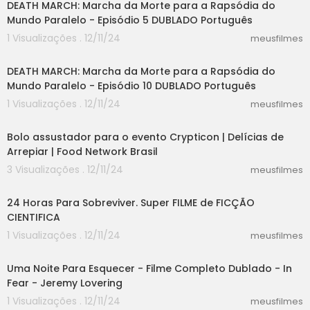
DEATH MARCH: Marcha da Morte para a Rapsódia do
Mundo Paralelo - Episódio 5 DUBLADO Português
1 Visualizações . 12/11/24
meusfilmes
24:00
DEATH MARCH: Marcha da Morte para a Rapsódia do
Mundo Paralelo - Episódio 10 DUBLADO Português
1 Visualizações . 12/11/24
meusfilmes
07:55
Bolo assustador para o evento Crypticon | Delícias de
Arrepiar | Food Network Brasil
3 Visualizações . 12/11/24
meusfilmes
30:05
24 Horas Para Sobreviver. Super FILME de FICÇÃO
CIENTIFICA
1 Visualizações . 12/11/24
meusfilmes
24:48
Uma Noite Para Esquecer - Filme Completo Dublado - In
Fear - Jeremy Lovering
1 Visualizações . 12/11/24
meusfilmes