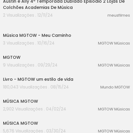
Austin e Ally 4ª Temporada Dublado Episódio 2 Lojas De
Colchões Academias De Música
2 Visualizações . 12/11/24
meusfilmes
00:00
Música MGTOW - Meu Caminho
3 Visualizações . 10/16/24
MGTOW Músicas
00:00
MGTOW
9 Visualizações . 09/29/24
MGTOW Músicas
00:00
Livro - MGTOW um estilo de vida
180,043 Visualizações . 08/15/24
Mundo MGTOW
00:00
MÚSICA MGTOW
2,902 Visualizações . 04/02/24
MGTOW Músicas
00:00
MÚSICA MGTOW
5,676 Visualizações . 03/30/24
MGTOW Músicas