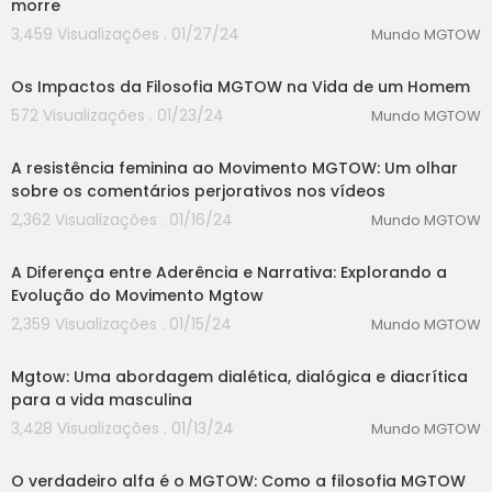
morre
3,459 Visualizações . 01/27/24
Mundo MGTOW
00:00
Os Impactos da Filosofia MGTOW na Vida de um Homem
572 Visualizações . 01/23/24
Mundo MGTOW
00:00
A resistência feminina ao Movimento MGTOW: Um olhar
sobre os comentários perjorativos nos vídeos
2,362 Visualizações . 01/16/24
Mundo MGTOW
00:00
A Diferença entre Aderência e Narrativa: Explorando a
Evolução do Movimento Mgtow
2,359 Visualizações . 01/15/24
Mundo MGTOW
00:00
Mgtow: Uma abordagem dialética, dialógica e diacrítica
para a vida masculina
3,428 Visualizações . 01/13/24
Mundo MGTOW
00:00
O verdadeiro alfa é o MGTOW: Como a filosofia MGTOW