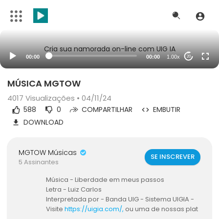
Cria sua namorada on-line com UIG IA
00:00
00:00
1.00x
20
MÚSICA MGTOW
4017
Visualizações • 04/11/24
588
0
COMPARTILHAR
EMBUTIR
DOWNLOAD
MGTOW Músicas
SE INSCREVER
5 Assinantes
Música - ⁣Liberdade em meus passos
⁣Letra - Luiz Carlos
Interpretada por - Banda UIG - Sistema UIGIA -
Visite ⁣
https://uigia.com/,
ou uma de nossas plat
aformas -