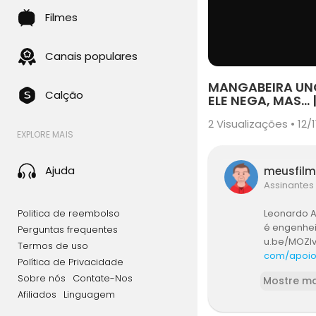
Filmes
Canais populares
MANGABEIRA UN
Calção
ELE NEGA, MAS... 
2
Visualizações • 12/1
EXPLORE MAIS
Ajuda
meusfil
Assinantes
Politica de reembolso
Leonardo At
é engenheir
Perguntas frequentes
u.be/MOZlv
Termos de uso
com/apoi
Política de Privacidade
do Brasil
Sobre nós
Contate-Nos
Mostre ma
r /><br />E
Afiliados
Linguagem
Todos os di