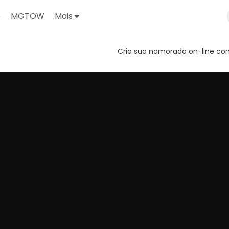
o
MGTOW
Mais
Cria sua namorada on-line com