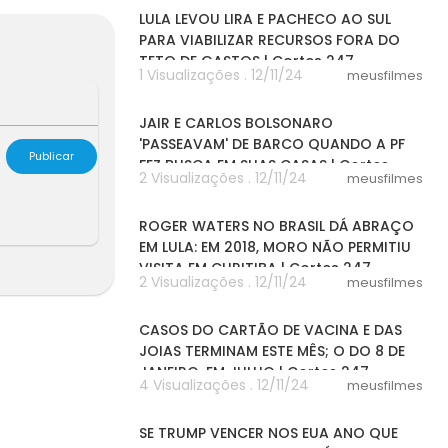
LULA LEVOU LIRA E PACHECO AO SUL
PARA VIABILIZAR RECURSOS FORA DO
TETO DE GASTOS | Cortes 247
1 Visualizações . 12/11/24
meusfilmes
04:32
JAIR E CARLOS BOLSONARO
'PASSEAVAM' DE BARCO QUANDO A PF
Publicar
FEZ BUSCA EM SUAS CASAS | Cortes
2 Visualizações . 12/11/24
meusfilmes
03:19
ROGER WATERS NO BRASIL DÁ ABRAÇO
EM LULA: EM 2018, MORO NÃO PERMITIU
VISITA EM CURITIBA | Cortes 247
2 Visualizações . 12/11/24
meusfilmes
08:29
CASOS DO CARTÃO DE VACINA E DAS
JOIAS TERMINAM ESTE MÊS; O DO 8 DE
JANEIRO, EM JULHO | Cortes 247
4 Visualizações . 12/11/24
meusfilmes
03:10
SE TRUMP VENCER NOS EUA ANO QUE