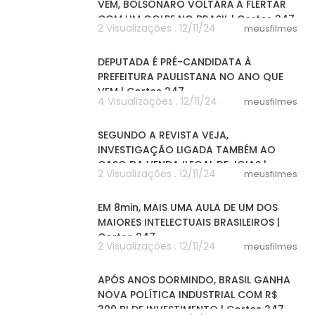
VEM, BOLSONARO VOLTARÁ A FLERTAR
COM UM GOLPE NO BRASIL | Cortes 247
2 Visualizações . 12/11/24
meusfilmes
03:11
DEPUTADA É PRÉ-CANDIDATA À
PREFEITURA PAULISTANA NO ANO QUE
VEM | Cortes 247
4 Visualizações . 12/11/24
meusfilmes
02:50
SEGUNDO A REVISTA VEJA,
INVESTIGAÇÃO LIGADA TAMBÉM AO
CASO DA VENDA ILEGAL DE JOIAS |
2 Visualizações . 12/11/24
meusfilmes
Cortes 247
08:11
EM 8min, MAIS UMA AULA DE UM DOS
MAIORES INTELECTUAIS BRASILEIROS |
Cortes 247
2 Visualizações . 12/11/24
meusfilmes
06:06
APÓS ANOS DORMINDO, BRASIL GANHA
NOVA POLÍTICA INDUSTRIAL COM R$
300 BI DE INVESTIMENTO | Cortes 247