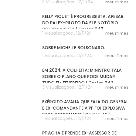
3 Visualizações . 12/11/24
meusfilmes
03:24
KELLY PIQUET É PROGRESSISTA, APESAR
DO PAI EX-PILOTO DA F1 E NOTÓRIO
BOLSONARISTA | Cortes 247
1 Visualizações . 12/11/24
meusfilmes
03:02
SOBRE MICHELLE BOLSONARO:
1 Visualizações . 12/11/24
meusfilmes
08:53
EM 2024, A COLHEITA: MINISTRO FALA
SOBRE O PLANO QUE PODE MUDAR
TUDO EM FEVEREIRO | Cortes 247
3 Visualizações . 12/11/24
meusfilmes
04:10
EXÉRCITO AVALIA QUE FALA DO GENERAL
E EX-COMANDANTE À PF FOI EXPLOSIVA
PARA BOLSONARO | Cortes 247
1 Visualizações . 12/11/24
meusfilmes
04:46
PF ACHA E PRENDE EX-ASSESSOR DE