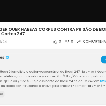
GER QUER HABEAS CORPUS CONTRA PRISÃO DE B
| Cortes 247
1/24
0
0
COMPARTILHA
mes
tuch é jornalista e editor-responsável do Brasil 247.<br /><br />Le
o elétrico, comunicador e youtuber.<br /><br />Vídeo completo aqui:
n-qO5c<br /><br />• Seja assinante do Brasil 247 e da TV 247 em
http
o
ou apoie por Pix usando a chave pix@brasil247.com.br.<br /><br />• 
 247 no WhatsApp: https://whatsapp.com/channel/0029Va5CrrPD38
is
ste é o único canal autorizado a utilizar conteúdo jornalístico da TV 24
reitos reservados.