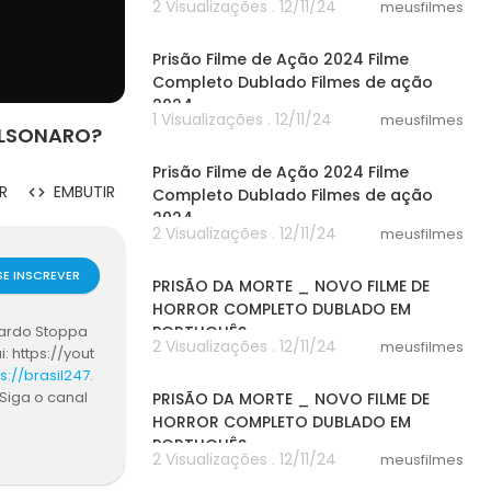
2 Visualizações . 12/11/24
meusfilmes
29:06
Prisão Filme de Ação 2024 Filme
Completo Dublado Filmes de ação
2024
1 Visualizações . 12/11/24
meusfilmes
OLSONARO?
29:06
Prisão Filme de Ação 2024 Filme
R
EMBUTIR
Completo Dublado Filmes de ação
2024
2 Visualizações . 12/11/24
meusfilmes
46:20
SE INSCREVER
PRISÃO DA MORTE _ NOVO FILME DE
HORROR COMPLETO DUBLADO EM
PORTUGUÊS
onardo Stoppa
2 Visualizações . 12/11/24
meusfilmes
 https://yout
46:20
s://brasil247.
Siga o canal
PRISÃO DA MORTE _ NOVO FILME DE
COKOxDbM1M<b
HORROR COMPLETO DUBLADO EM
7.<br /><br />
PORTUGUÊS
2 Visualizações . 12/11/24
meusfilmes
07:46