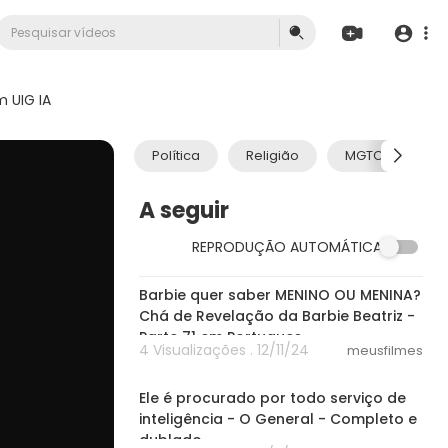
 UIG IA
Política
Religião
MGTOW
A seguir
REPRODUÇÃO AUTOMÁTICA
05:17
Barbie quer saber MENINO OU MENINA?
Chá de Revelação da Barbie Beatriz -
Parte 71 em Portugues
4 Visualizações . 12/11/24
meusfilmes
24:37
Ele é procurado por todo serviço de
inteligência - O General - Completo e
dublado