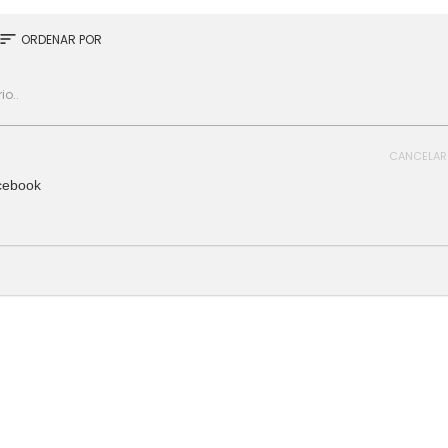
sort
ORDENAR POR
CANCELAR
cebook