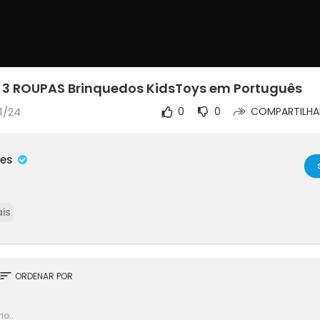
 3 ROUPAS Brinquedos KidsToys em Português
1/24
0
0
COMPARTILHA
mes
is
sort
ORDENAR POR