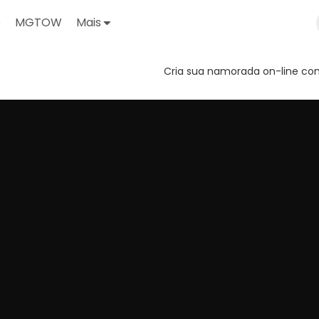
o
MGTOW
Mais
Cria sua namorada on-line com