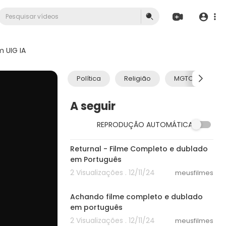
 UIG IA
Política
Religião
MGTOW
A seguir
REPRODUÇÃO AUTOMÁTICA
40:31
Returnal - Filme Completo e dublado
em Português
2 Visualizações . 12/11/24
meusfilmes
44:42
Achando filme completo e dublado
em português
2 Visualizações . 12/11/24
meusfilmes