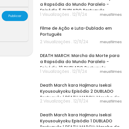
a Rapsódia do Mundo Paralelo -
Episódio 5 DUBLADO Português
1 Visualizações . 12/11/24
meusfilmes
Publicar
26:05
Filme de Ação e Luta-Dublado em
Português
2 Visualizações . 12/11/24
meusfilmes
24:00
DEATH MARCH: Marcha da Morte para
a Rapsódia do Mundo Paralelo -
Episódio 10 DUBLADO Português
1 Visualizações . 12/11/24
meusfilmes
24:00
Death March kara Hajimaru Isekai
Kyousoukyoku Episódio 2 DUBLADO
Português | DEATH MARCH: Marcha da
2 Visualizações . 12/11/24
meusfilmes
24:00
Death March kara Hajimaru Isekai
Kyousoukyoku Episódio 1 DUBLADO
Português | DEATH MARCH: Marcha da