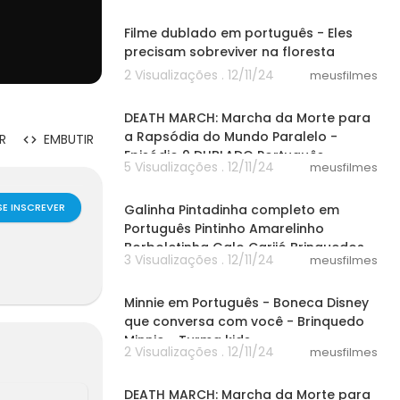
32:19
Filme dublado em português - Eles
precisam sobreviver na floresta
2 Visualizações . 12/11/24
meusfilmes
24:00
DEATH MARCH: Marcha da Morte para
a Rapsódia do Mundo Paralelo -
R
EMBUTIR
Episódio 9 DUBLADO Português
5 Visualizações . 12/11/24
meusfilmes
05:19
SE INSCREVER
Galinha Pintadinha completo em
Português Pintinho Amarelinho
Borboletinha Galo Carijó Brinquedos
3 Visualizações . 12/11/24
meusfilmes
08:04
Minnie em Português - Boneca Disney
que conversa com você - Brinquedo
Minnie - Turma kids
2 Visualizações . 12/11/24
meusfilmes
24:00
DEATH MARCH: Marcha da Morte para