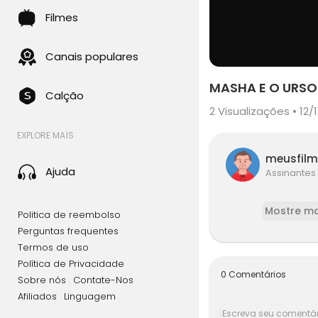
Filmes
Canais populares
MASHA E O URSO
Calção
2
Visualizações • 12/1
EXPLORE MAIS
meusfil
Ajuda
Assinantes
Mostre ma
Politica de reembolso
Perguntas frequentes
Termos de uso
Política de Privacidade
0 Comentários
Sobre nós
Contate-Nos
Afiliados
Linguagem