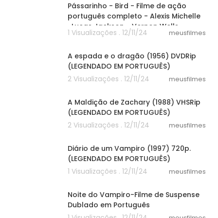
Pássarinho - Bird - Filme de ação
português completo - Alexis Michelle
-Lucas Jackson - Vernon Wells
1 Visualizações . 12/11/24
meusfilmes
26:45
A espada e o dragão (1956) DVDRip
(LEGENDADO EM PORTUGUÊS)
2 Visualizações . 12/11/24
meusfilmes
24:35
A Maldição de Zachary (1988) VHSRip
(LEGENDADO EM PORTUGUÊS)
2 Visualizações . 12/11/24
meusfilmes
21:51
Diário de um Vampiro (1997) 720p.
(LEGENDADO EM PORTUGUÊS)
1 Visualizações . 12/11/24
meusfilmes
30:36
Noite do Vampiro-Filme de Suspense
Dublado em Português
1 Visualizações . 12/11/24
meusfilmes