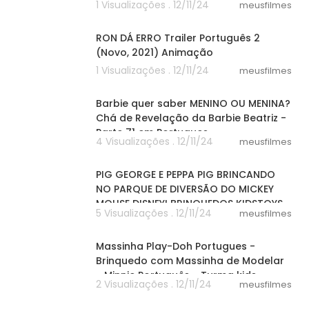
1 Visualizações . 12/11/24
meusfilmes
02:46
RON DÁ ERRO Trailer Português 2
(Novo, 2021) Animação
1 Visualizações . 12/11/24
meusfilmes
05:17
Barbie quer saber MENINO OU MENINA?
Chá de Revelação da Barbie Beatriz -
Parte 71 em Portugues
4 Visualizações . 12/11/24
meusfilmes
07:07
PIG GEORGE E PEPPA PIG BRINCANDO
NO PARQUE DE DIVERSÃO DO MICKEY
MOUSE DISNEY! BRINQUEDOS KIDSTOYS
5 Visualizações . 12/11/24
meusfilmes
13:59
Massinha Play-Doh Portugues -
Brinquedo com Massinha de Modelar
- Minnie Português - Turma kids
2 Visualizações . 12/11/24
meusfilmes
46:48