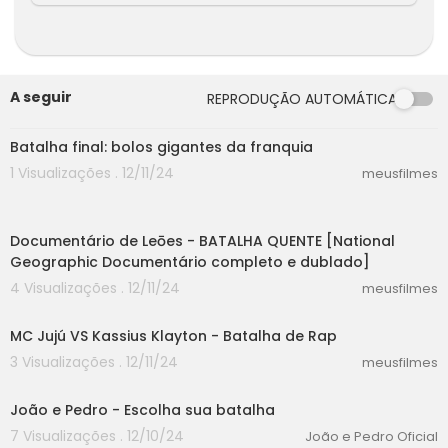
A seguir
REPRODUÇÃO AUTOMÁTICA
08:50
Batalha final: bolos gigantes da franquia
1 Visualizações . 12/11/24
meusfilmes
45:09
Documentário de Leōes - BATALHA QUENTE [National
Geographic Documentário completo e dublado]
4 Visualizações . 12/11/24
meusfilmes
05:30
MC Jujú VS Kassius Klayton - Batalha de Rap
3 Visualizações . 12/11/24
meusfilmes
00:00
João e Pedro - Escolha sua batalha
7 Visualizações . 12/10/24
João e Pedro Oficial