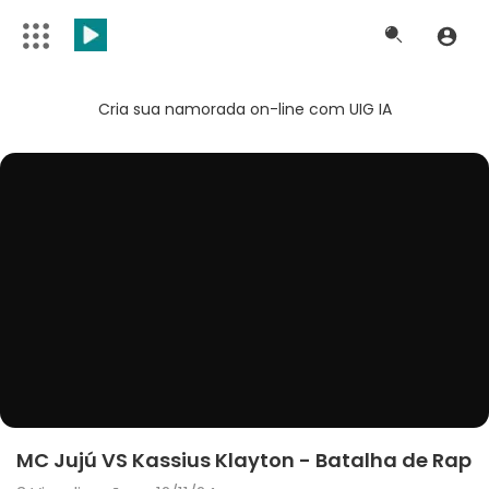
Cria sua namorada on-line com UIG IA
MC Jujú VS Kassius Klayton - Batalha de Rap