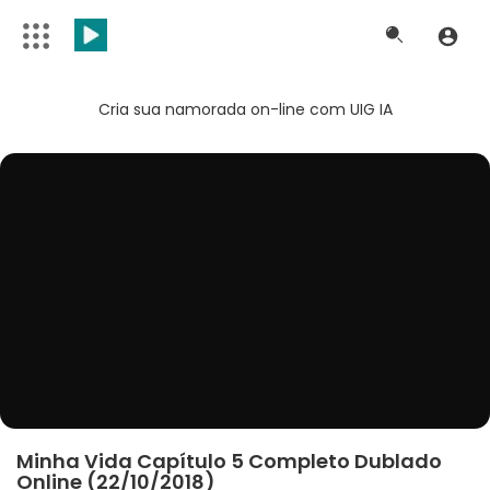
Cria sua namorada on-line com UIG IA
Minha Vida Capítulo 5 Completo Dublado
Online (22/10/2018)