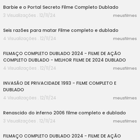
Barbie e o Portal Secreto Filme Completo Dublado
3 Visualizações . 12/11/24
meusfilmes
25:40
Seis razões para matar Filme completo e dublado
4 Visualizações . 12/11/24
meusfilmes
20:01
FILMAÇO COMPLETO DUBLADO 2024 - FILME DE AÇÃO
COMPLETO DUBLADO - MELHOR FILME DE 2024 DUBLADO
4 Visualizações . 12/11/24
meusfilmes
47:33
INVASÃO DE PRIVACIDADE 1993 - FILME COMPLETO E
DUBLADO
4 Visualizações . 12/11/24
meusfilmes
25:04
Renascido do inferno 2006 filme completo e dublado
3 Visualizações . 12/11/24
meusfilmes
20:01
FILMAÇO COMPLETO DUBLADO 2024 - FILME DE AÇÃO