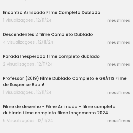
24:44
Encontro Arriscado Filme Completo Dublado
1 Visualizações . 12/11/24
meusfilmes
30:14
Descendentes 2 filme Completo Dublado
4 Visualizações . 12/11/24
meusfilmes
58:30
Parada Inesperada filme completo dublado
2 Visualizações . 12/11/24
meusfilmes
38:42
Professor (2019) Filme Dublado Completo e GRÁTIS Filme
de Suspense Booh!
1 Visualizações . 12/11/24
meusfilmes
30:52
Filme de desenho - Filme Animado - filme completo
dublado filme completo filme lançamento 2024
6 Visualizações . 12/11/24
meusfilmes
50:23