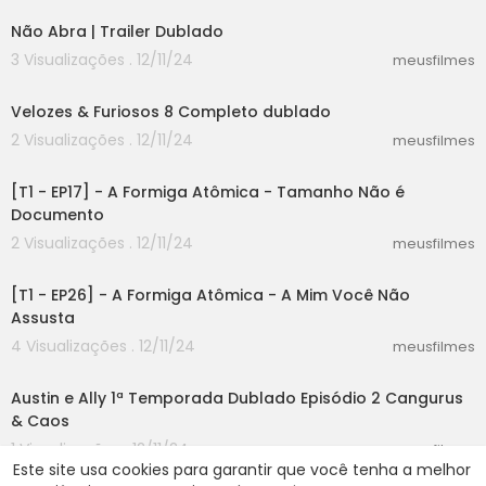
Não Abra | Trailer Dublado
3 Visualizações . 12/11/24
meusfilmes
12:37
Velozes & Furiosos 8 Completo dublado
2 Visualizações . 12/11/24
meusfilmes
06:29
[T1 - EP17] - A Formiga Atômica - Tamanho Não é
Documento
2 Visualizações . 12/11/24
meusfilmes
06:30
[T1 - EP26] - A Formiga Atômica - A Mim Você Não
Assusta
4 Visualizações . 12/11/24
meusfilmes
22:44
Austin e Ally 1ª Temporada Dublado Episódio 2 Cangurus
& Caos
1 Visualizações . 12/11/24
meusfilmes
Este site usa cookies para garantir que você tenha a melhor