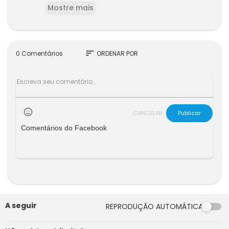
Mostre mais
Essa afirmação me causou estranheza e me fe
z refletir sobre a visão que temos da chamada
"direita".
sort
0 Comentários
ORDENAR POR
CANCELAR
Publicar
Comentários do Facebook
A seguir
REPRODUÇÃO AUTOMÁTICA
00:00