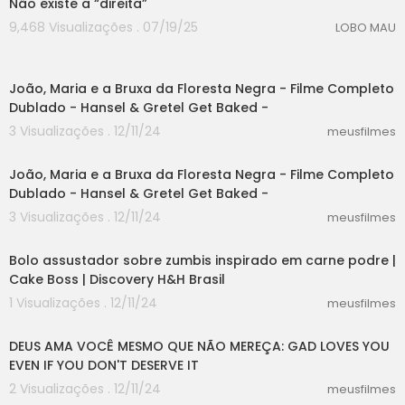
Não existe a “direita”
9,468 Visualizações . 07/19/25
LOBO MAU
26:25
João, Maria e a Bruxa da Floresta Negra - Filme Completo
Dublado - Hansel & Gretel Get Baked -
3 Visualizações . 12/11/24
meusfilmes
26:25
João, Maria e a Bruxa da Floresta Negra - Filme Completo
Dublado - Hansel & Gretel Get Baked -
3 Visualizações . 12/11/24
meusfilmes
08:44
Bolo assustador sobre zumbis inspirado em carne podre |
Cake Boss | Discovery H&H Brasil
1 Visualizações . 12/11/24
meusfilmes
10:05
DEUS AMA VOCÊ MESMO QUE NÃO MEREÇA: GAD LOVES YOU
EVEN IF YOU DON'T DESERVE IT
2 Visualizações . 12/11/24
meusfilmes
53:09