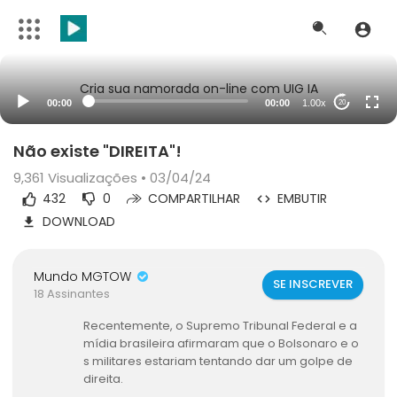
Cria sua namorada on-line com UIG IA
00:00
00:00
1.00x
20
Não existe "DIREITA"!
9,361
Visualizações • 03/04/24
432
0
COMPARTILHAR
EMBUTIR
DOWNLOAD
Mundo MGTOW
SE INSCREVER
18 Assinantes
Recentemente, o Supremo Tribunal Federal e a
mídia brasileira afirmaram que o Bolsonaro e o
s militares estariam tentando dar um golpe de
direita.