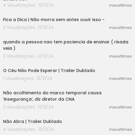
Cortes 247
4 Visualizações . 12/11/24
meusfilmes
05:56
Fica a Dica | Não morra sem antes ouvir isso -
2 Visualizações . 12/11/24
meusfilmes
01:37
quando a pessoa nao tem paciencia de ensinar ( risada
veia )
3 Visualizações . 12/11/24
meusfilmes
01:20
O Céu Não Pode Esperar | Trailer Dublado
1 Visualizações . 12/11/24
meusfilmes
00:57
Não acolhimento do marco temporal causa
‘insegurança’, diz diretor da CNA
2 Visualizações . 12/11/24
meusfilmes
02:24
Não Abra | Trailer Dublado
4 Visualizações . 12/11/24
meusfilmes
02:24