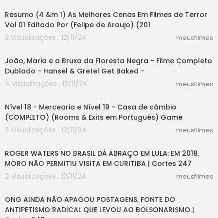
Resumo (4 &m 1) As Melhores Cenas Em Filmes de Terror
Vol 01 Editado Por (Felipe de Araujo) (201
2 Visualizações . 12/11/24
meusfilmes
26:25
João, Maria e a Bruxa da Floresta Negra - Filme Completo
Dublado - Hansel & Gretel Get Baked -
4 Visualizações . 12/11/24
meusfilmes
15:57
Nível 18 - Mercearia e Nível 19 - Casa de câmbio
(COMPLETO) (Rooms & Exits em Português) Game
3 Visualizações . 12/11/24
meusfilmes
03:19
ROGER WATERS NO BRASIL DÁ ABRAÇO EM LULA: EM 2018,
MORO NÃO PERMITIU VISITA EM CURITIBA | Cortes 247
2 Visualizações . 12/11/24
meusfilmes
05:22
ONG AINDA NÃO APAGOU POSTAGENS, FONTE DO
ANTIPETISMO RADICAL QUE LEVOU AO BOLSONARISMO |