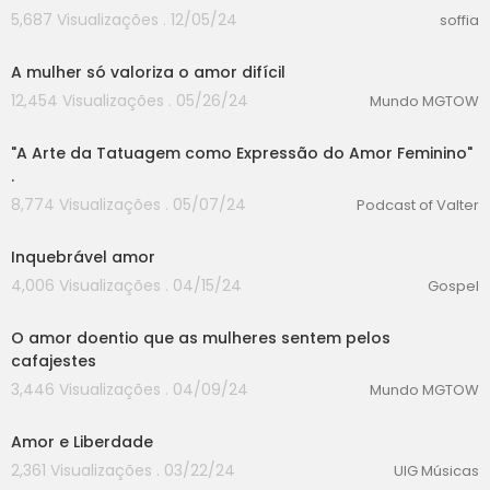
5,687 Visualizações . 12/05/24
soffia
00:00
A mulher só valoriza o amor difícil
12,454 Visualizações . 05/26/24
Mundo MGTOW
00:00
"A Arte da Tatuagem como Expressão do Amor Feminino"
.
8,774 Visualizações . 05/07/24
Podcast of Valter
00:00
Inquebrável amor
4,006 Visualizações . 04/15/24
Gospel
00:00
O amor doentio que as mulheres sentem pelos
cafajestes
3,446 Visualizações . 04/09/24
Mundo MGTOW
00:00
Amor e Liberdade
2,361 Visualizações . 03/22/24
UIG Músicas
00:00