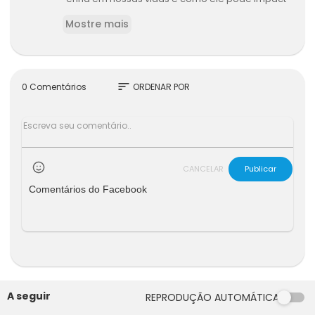
ar nossa liberdade e individualidade.
Mostre mais
Vou explorar essa ideia em busca de uma pers
pectiva Miquital esclarecedora.
sort
0 Comentários
ORDENAR POR
CANCELAR
Publicar
Comentários do Facebook
A seguir
REPRODUÇÃO AUTOMÁTICA
46:31