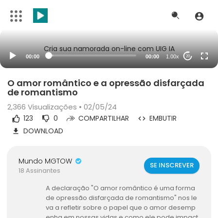
Cria sua namorada on-line com UIG IA
00:00
00:00
1.00x
20
O amor romântico e a opressão disfarçada
de romantismo
2,366
Visualizações • 02/05/24
123
0
COMPARTILHAR
EMBUTIR
DOWNLOAD
Mundo MGTOW
SE INSCREVER
18 Assinantes
A declaração "O amor romântico é uma forma
de opressão disfarçada de romantismo" nos le
va a refletir sobre o papel que o amor desemp
enha em nossas vidas e como ele pode impact