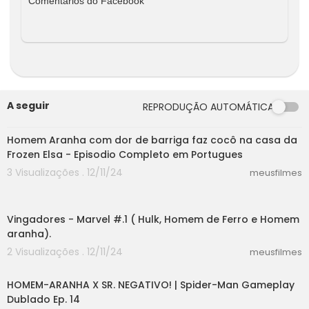
Comentários do Facebook
A seguir
REPRODUÇÃO AUTOMÁTICA
05:27
Homem Aranha com dor de barriga faz cocô na casa da
Frozen Elsa - Episodio Completo em Portugues
3 Visualizações . 12/11/24
meusfilmes
08:41
Vingadores - Marvel #.1 ( Hulk, Homem de Ferro e Homem
aranha).
2 Visualizações . 12/11/24
meusfilmes
47:48
HOMEM-ARANHA X SR. NEGATIVO! | Spider-Man Gameplay
Dublado Ep. 14