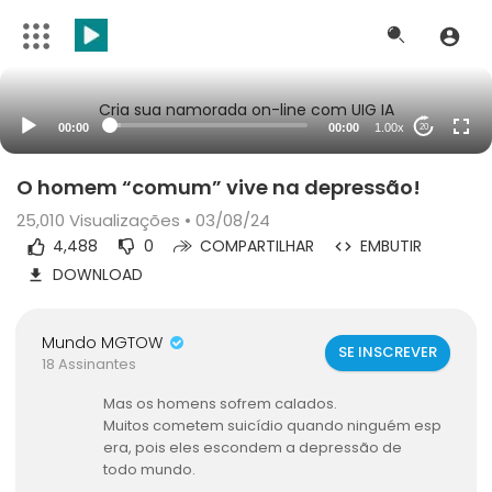
Cria sua namorada on-line com UIG IA
00:00
00:00
1.00x
20
O homem “comum” vive na depressão!
25,010
Visualizações • 03/08/24
4,488
0
COMPARTILHAR
EMBUTIR
DOWNLOAD
Mundo MGTOW
SE INSCREVER
18 Assinantes
Mas os homens sofrem calados.
Muitos cometem suicídio quando ninguém esp
era, pois eles escondem a depressão de
todo mundo.