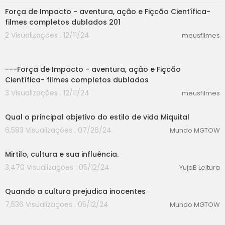
Força de Impacto - aventura, ação e Fiçcão Científica-
filmes completos dublados 201
2 Visualizações . 12/11/24
meusfilmes
58:30
---Força de Impacto - aventura, ação e Fiçcão
Científica- filmes completos dublados
3 Visualizações . 12/11/24
meusfilmes
00:00
Qual o principal objetivo do estilo de vida Miquital
6,583 Visualizações . 07/26/24
Mundo MGTOW
00:00
Mirtilo, cultura e sua influência.
3,470 Visualizações . 05/12/24
YujaB Leitura
00:00
Quando a cultura prejudica inocentes
7,536 Visualizações . 05/12/24
Mundo MGTOW
00:00