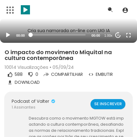
Cria sua namorada on-line com UIG IA
00:00
00:00
1.00x
20
O impacto do movimento Miquital na
cultura contemporânea
10014
Visualizações • 05/09/24
588
0
COMPARTILHAR
EMBUTIR
DOWNLOAD
Podcast of Valter
SE INSCREVER
1 Assinantes
Descubra como o movimento MGTOW está imp
actando a cultura contemporânea, desafiando
as normas de relacionamento tradicionais. Expl
ore as razões por trás de seu crescimento e se