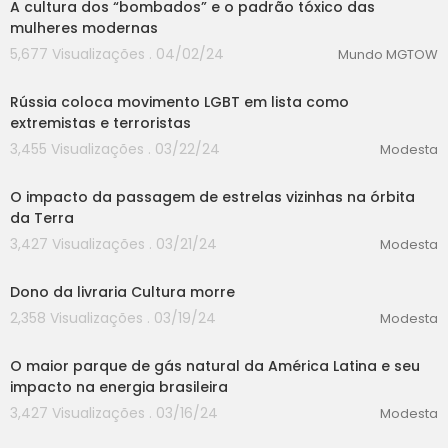
A cultura dos “bombados” e o padrão tóxico das
mulheres modernas
5,677 Visualizações . 04/02/24
Mundo MGTOW
00:00
Rússia coloca movimento LGBT em lista como
extremistas e terroristas
3,455 Visualizações . 03/22/24
Modesta
00:00
O impacto da passagem de estrelas vizinhas na órbita
da Terra
3,427 Visualizações . 03/21/24
Modesta
00:00
Dono da livraria Cultura morre
2,358 Visualizações . 03/19/24
Modesta
00:00
O maior parque de gás natural da América Latina e seu
impacto na energia brasileira
3,427 Visualizações . 03/16/24
Modesta
00:00