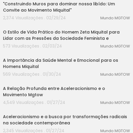
"Construindo Muros para dominar nossa libído: Um
Convite ao Movimento Miquital"
2,374 Visualizações . 02/29/24
Mundo MGTOW
00:00
O Estilo de Vida Prático do Homem Zeta Miquital para
Lidar com as Pressões da Sociedade Feminista e
573 Visualizações . 02/03/24
Mundo MGTOW
00:00
A Importância da Saúde Mental e Emocional para os
Homens Miquital
569 Visualizações . 01/30/24
Mundo MGTOW
00:00
A Relação Profunda entre Aceleracionismo e o
Movimento Mgtow
4,549 Visualizações . 01/27/24
Mundo MGTOW
00:00
Aceleracionismo e a busca por transformações radicais
na sociedade contemporânea
2,345 Visualizações . 01/27/24
Mundo MGTOW