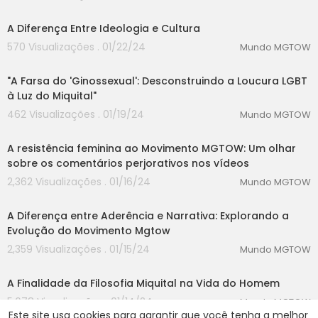
00:00
A Diferença Entre Ideologia e Cultura
570 Visualizações . 01/22/24
Mundo MGTOW
00:00
"A Farsa do 'Ginossexual': Desconstruindo a Loucura LGBT
à Luz do Miquital"
462 Visualizações . 01/19/24
Mundo MGTOW
00:00
A resistência feminina ao Movimento MGTOW: Um olhar
sobre os comentários perjorativos nos vídeos
2,362 Visualizações . 01/16/24
Mundo MGTOW
00:00
A Diferença entre Aderência e Narrativa: Explorando a
Evolução do Movimento Mgtow
2,359 Visualizações . 01/15/24
Mundo MGTOW
00:00
A Finalidade da Filosofia Miquital na Vida do Homem
5,678 Visualizações . 01/14/24
Mundo MGTOW
Este site usa cookies para garantir que você tenha a melhor