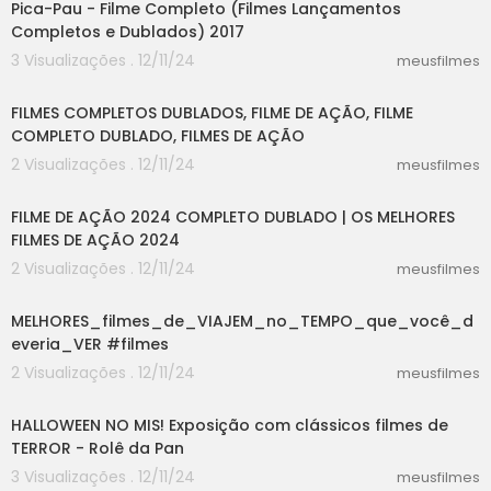
Pica-Pau - Filme Completo (Filmes Lançamentos
Completos e Dublados) 2017
3 Visualizações . 12/11/24
meusfilmes
40:48
FILMES COMPLETOS DUBLADOS, FILME DE AÇÃO, FILME
COMPLETO DUBLADO, FILMES DE AÇÃO
2 Visualizações . 12/11/24
meusfilmes
41:28
FILME DE AÇÃO 2024 COMPLETO DUBLADO | OS MELHORES
FILMES DE AÇÃO 2024
2 Visualizações . 12/11/24
meusfilmes
12:41
MELHORES_filmes_de_VIAJEM_no_TEMPO_que_você_d
everia_VER #filmes
2 Visualizações . 12/11/24
meusfilmes
00:58
HALLOWEEN NO MIS! Exposição com clássicos filmes de
TERROR - Rolê da Pan
3 Visualizações . 12/11/24
meusfilmes