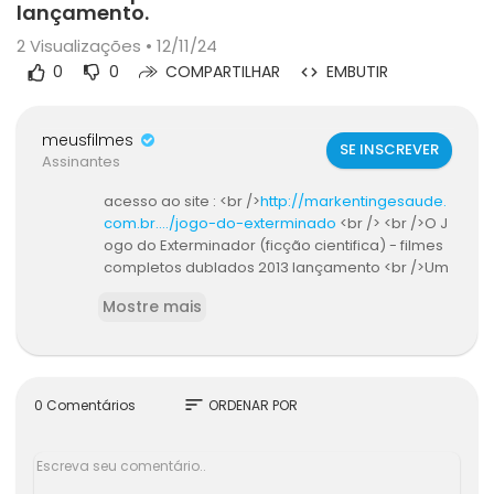
lançamento.
2
Visualizações • 12/11/24
0
0
COMPARTILHAR
EMBUTIR
meusfilmes
SE INSCREVER
Assinantes
acesso ao site : <br />
http://markentingesaude.
com.br..../jogo-do-exterminado
<br /> <br />O J
ogo do Exterminador (ficção cientifica) - filmes
completos dublados 2013 lançamento <br />Um
tímido garoto tem a missão de salvar a humani
Mostre mais
dade de um ataque alienígena. <br />Elenco: H
arrison Ford, Asa Butterfield, Ben Kingsley.
sort
0 Comentários
ORDENAR POR