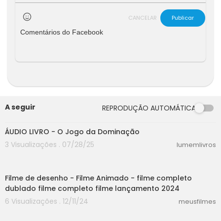
CANCELAR
Publicar
Comentários do Facebook
A seguir
REPRODUÇÃO AUTOMÁTICA
00:00
ÁUDIO LIVRO - O Jogo da Dominação
3 Visualizações . 07/28/25
lumemlivros
30:52
Filme de desenho - Filme Animado - filme completo
dublado filme completo filme lançamento 2024
6 Visualizações . 12/11/24
meusfilmes
00:37