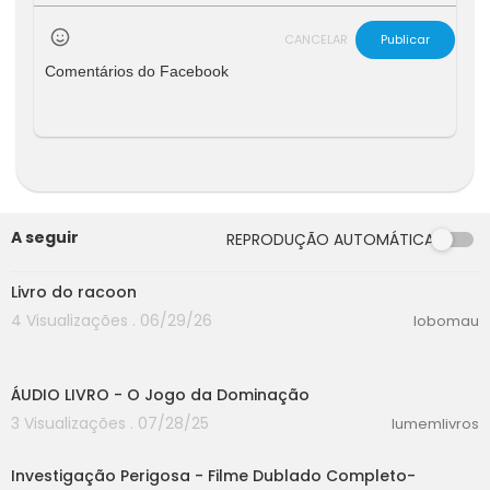
CANCELAR
Publicar
Comentários do Facebook
A seguir
REPRODUÇÃO AUTOMÁTICA
00:00
Livro do racoon
4 Visualizações . 06/29/26
lobomau
00:00
ÁUDIO LIVRO - O Jogo da Dominação
3 Visualizações . 07/28/25
lumemlivros
40:15
Investigação Perigosa - Filme Dublado Completo-