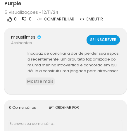
Purple
5
Visualizações • 12/11/24
0
0
COMPARTILHAR
EMBUTIR
meusfilmes
SE INSCREVER
Assinantes
Incapaz de conciliar a dor de perder sua espos
a recentemente, um arquiteto faz amizade co
m uma menina introvertida e concorda em aju
dá-la a construir uma jangada para atravessar
o Atlântico.
Mostre mais
sort
0 Comentários
ORDENAR POR