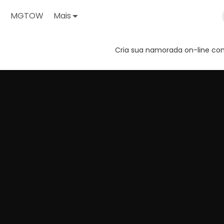
o
MGTOW
Mais
Cria sua namorada on-line com