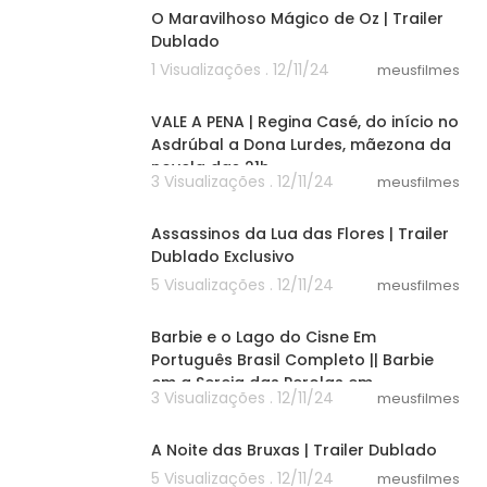
O Maravilhoso Mágico de Oz | Trailer
Dublado
1 Visualizações . 12/11/24
meusfilmes
25:17
VALE A PENA | Regina Casé, do início no
Asdrúbal a Dona Lurdes, mãezona da
novela das 21h
3 Visualizações . 12/11/24
meusfilmes
02:24
Assassinos da Lua das Flores | Trailer
Dublado Exclusivo
5 Visualizações . 12/11/24
meusfilmes
58:30
Barbie e o Lago do Cisne Em
Português Brasil Completo || Barbie
em a Sereia das Perolas em
3 Visualizações . 12/11/24
meusfilmes
02:34
A Noite das Bruxas | Trailer Dublado
5 Visualizações . 12/11/24
meusfilmes