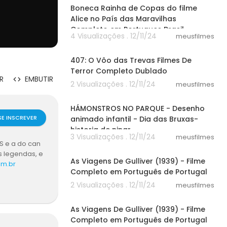
Boneca Rainha de Copas do filme
Alice no País das Maravilhas
Completo em Portugues Brasil
4 Visualizações . 12/11/24
meusfilmes
44:19
407: O Vôo das Trevas Filmes De
Terror Completo Dublado
R
EMBUTIR
2 Visualizações . 12/11/24
meusfilmes
13:19
HÁMONSTROS NO PARQUE - Desenho
SE INSCREVER
animado infantil - Dia das Bruxas-
historia de ninar
3 Visualizações . 12/11/24
meusfilmes
S e a do can
16:57
s legendas, e
As Viagens De Gulliver (1939) - Filme
om.br
Completo em Português de Portugal
2 Visualizações . 12/11/24
meusfilmes
16:57
As Viagens De Gulliver (1939) - Filme
Completo em Português de Portugal