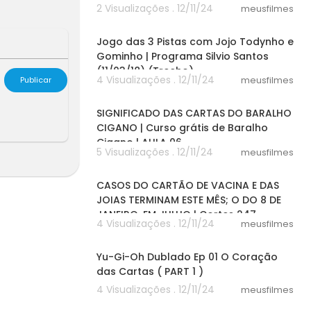
2 Visualizações . 12/11/24
meusfilmes
05:09
Jogo das 3 Pistas com Jojo Todynho e
Gominho | Programa Silvio Santos
(11/03/18) (Trecho)
4 Visualizações . 12/11/24
meusfilmes
Publicar
12:42
SIGNIFICADO DAS CARTAS DO BARALHO
CIGANO | Curso grátis de Baralho
Cigano | AULA 06
5 Visualizações . 12/11/24
meusfilmes
08:29
CASOS DO CARTÃO DE VACINA E DAS
JOIAS TERMINAM ESTE MÊS; O DO 8 DE
JANEIRO, EM JULHO | Cortes 247
4 Visualizações . 12/11/24
meusfilmes
10:01
Yu-Gi-Oh Dublado Ep 01 O Coração
das Cartas ( PART 1 )
4 Visualizações . 12/11/24
meusfilmes
02:33