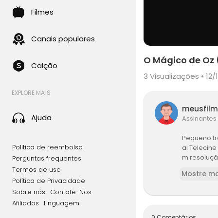
Filmes
Canais populares
O Mágico de Oz
Calção
3
Visualizações • 12/
EXPLORE MAIS
meusfil
Ajuda
Assinantes
Pequeno tr
Politica de reembolso
al Telecin
m resolução
Perguntas frequentes
Termos de uso
Mostre ma
Política de Privacidade
Sobre nós
Contate-Nos
Afiliados
Linguagem
0 Comentários