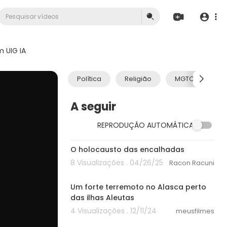
 UIG IA
Política
Religião
MGTOW
A seguir
REPRODUÇÃO AUTOMÁTICA
00:00
O holocausto das encalhadas
8 Visualizações . 04/26/25
Racon Racuni
01:07
Um forte terremoto no Alasca perto
das ilhas Aleutas
4 Visualizações . 12/11/24
meusfilmes
01:48