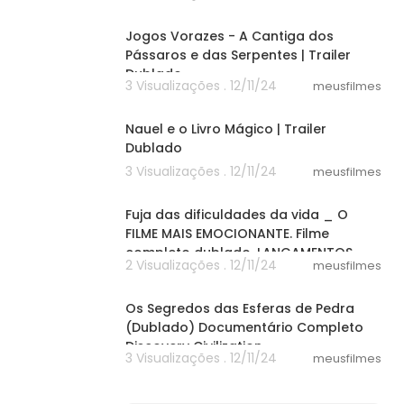
02:31
Jogos Vorazes - A Cantiga dos
Pássaros e das Serpentes | Trailer
Dublado
3 Visualizações . 12/11/24
meusfilmes
02:05
Nauel e o Livro Mágico | Trailer
Dublado
3 Visualizações . 12/11/24
meusfilmes
29:30
Fuja das dificuldades da vida _ O
FILME MAIS EMOCIONANTE. Filme
completo dublado. LANÇAMENTOS
2 Visualizações . 12/11/24
meusfilmes
25:19
Os Segredos das Esferas de Pedra
(Dublado) Documentário Completo
Discovery Civilization
3 Visualizações . 12/11/24
meusfilmes