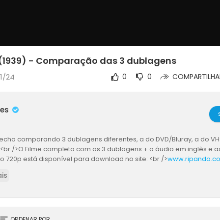
 (1939) - Comparação das 3 dublagens
11/24
0
0
COMPARTILHA
mes
echo comparando 3 dublagens diferentes, a do DVD/Bluray, a do VH
e <br />O Filme completo com as 3 dublagens + o áudio em inglês e a
 720p está disponível para download no site: <br />
www.ripando.c
is
sort
ORDENAR POR