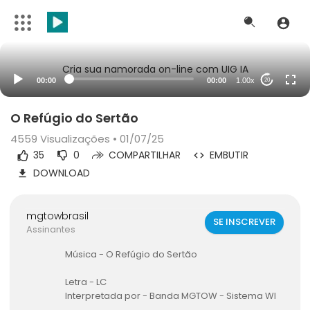
Cria sua namorada on-line com UIG IA
00:00
00:00
1.00x
20
O Refúgio do Sertão
4559
Visualizações • 01/07/25
35
0
COMPARTILHAR
EMBUTIR
DOWNLOAD
mgtowbrasil
SE INSCREVER
Assinantes
⁣Música - ⁣O Refúgio do Sertão
⁣⁣Letra - LC
Interpretada por - Banda MGTOW - Sistema WI
GNAR - Visite ⁣
https://wignar.com/,
ou uma de n