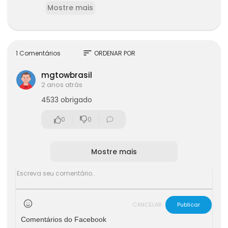
Mostre mais
ossas plataformas -
sort
1 Comentários
ORDENAR POR
mgtowbrasil
2 anos atrás
4533 obrigado
0
0
Mostre mais
CANCELAR
Publicar
Comentários do Facebook