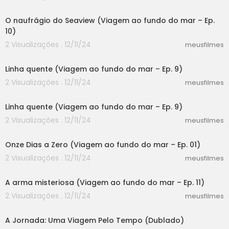
51:28
O naufrágio do Seaview (Viagem ao fundo do mar – Ep.
10)
2 Visualizações . 12/11/24
meusfilmes
51:19
Linha quente (Viagem ao fundo do mar – Ep. 9)
2 Visualizações . 12/11/24
meusfilmes
51:19
Linha quente (Viagem ao fundo do mar – Ep. 9)
2 Visualizações . 12/11/24
meusfilmes
50:28
Onze Dias a Zero (Viagem ao fundo do mar – Ep. 01)
2 Visualizações . 12/11/24
meusfilmes
51:27
A arma misteriosa (Viagem ao fundo do mar – Ep. 11)
2 Visualizações . 12/11/24
meusfilmes
39:24
A Jornada: Uma Viagem Pelo Tempo (Dublado)