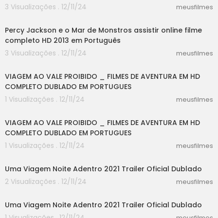
3 Visualizações . 12/11/24
meusfilmes
01:03
Percy Jackson e o Mar de Monstros assistir online filme
completo HD 2013 em Português
3 Visualizações . 12/11/24
meusfilmes
32:31
VIAGEM AO VALE PROIBIDO _ FILMES DE AVENTURA EM HD
COMPLETO DUBLADO EM PORTUGUES
1 Visualizações . 12/11/24
meusfilmes
32:31
VIAGEM AO VALE PROIBIDO _ FILMES DE AVENTURA EM HD
COMPLETO DUBLADO EM PORTUGUES
1 Visualizações . 12/11/24
meusfilmes
02:30
Uma Viagem Noite Adentro 2021 Trailer Oficial Dublado
2 Visualizações . 12/11/24
meusfilmes
02:30
Uma Viagem Noite Adentro 2021 Trailer Oficial Dublado
1 Visualizações . 12/11/24
meusfilmes