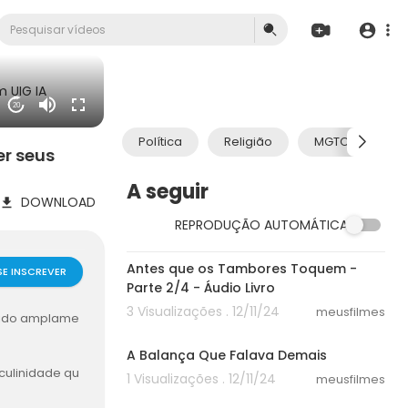
 UIG IA
20
Política
Religião
MGTOW
r seus
A seguir
DOWNLOAD
REPRODUÇÃO AUTOMÁTICA
28:28
Antes que os Tambores Toquem -
SE INSCREVER
Parte 2/4 - Áudio Livro
3 Visualizações . 12/11/24
meusfilmes
sido amplame
05:25
A Balança Que Falava Demais
culinidade qu
1 Visualizações . 12/11/24
meusfilmes
ltural.
08:04