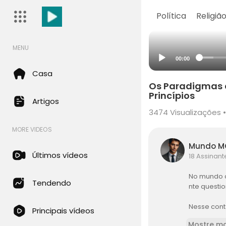
Política
Religiã
MENU
00:00
Casa
Os Paradigmas 
Princípios
Artigos
3474
Visualizações •
MORE VIDEOS
Mundo 
Últimos vídeos
18 Assinant
No mundo 
Tendendo
nte questio
Nesse cont
Principais vídeos
e desafia o
Mostre ma