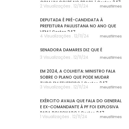
COM UM GOLPE NO BRASIL | Cortes 247
2 Visualizações . 12/11/24
meusfilmes
03:11
DEPUTADA É PRÉ-CANDIDATA À
PREFEITURA PAULISTANA NO ANO QUE
VEM | Cortes 247
4 Visualizações . 12/11/24
meusfilmes
05:46
SENADORA DAMARES DIZ QUE É
3 Visualizações . 12/11/24
meusfilmes
08:53
EM 2024, A COLHEITA: MINISTRO FALA
SOBRE O PLANO QUE PODE MUDAR
TUDO EM FEVEREIRO | Cortes 247
3 Visualizações . 12/11/24
meusfilmes
04:10
EXÉRCITO AVALIA QUE FALA DO GENERAL
E EX-COMANDANTE À PF FOI EXPLOSIVA
PARA BOLSONARO | Cortes 247
1 Visualizações . 12/11/24
meusfilmes