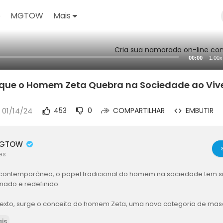
o
MGTOW
Mais
Cria sua namorada on-line com
00:00
1.00x
que o Homem Zeta Quebra na Sociedade ao Vive
 01/14/24
453
0
COMPARTILHAR
EMBUTIR
MGTOW
es
contemporâneo, o papel tradicional do homem na sociedade tem 
nado e redefinido.
exto, surge o conceito do homem Zeta, uma nova categoria de mas
s paradigmas estabelecidos e rejeita a missão à pressão social e cu
is