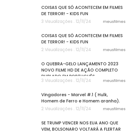
COISAS QUE SÓ ACONTECEM EM FILMES
DE TERROR! - KIDS FUN
3 Visualizações . 12/11/24
meusfilmes
05:34
COISAS QUE SÓ ACONTECEM EM FILMES
DE TERROR! - KIDS FUN
2 Visualizações . 12/11/24
meusfilmes
53:46
O QUEBRA-GELO LANÇAMENTO 2023
NOVO FILME HD DE AÇÃO COMPLETO
DUBLADO EM PORTUGUÊS
3 Visualizações . 12/11/24
meusfilmes
08:41
Vingadores - Marvel #.1 ( Hulk,
Homem de Ferro e Homem aranha).
2 Visualizações . 12/11/24
meusfilmes
03:10
SE TRUMP VENCER NOS EUA ANO QUE
VEM, BOLSONARO VOLTARÁ A FLERTAR