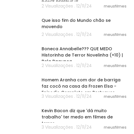
DON'T DESERVE IT
2 Visualizações . 12/11/24
meusfilmes
02:17
Que isso fim do Mundo chão se
movendo
2 Visualizações . 12/11/24
meusfilmes
12:26
Boneca Annabelle??? QUE MEDO
Historinha de Terror Novelinha (+10) |
Bela Bagunça
2 Visualizações . 12/11/24
meusfilmes
05:27
Homem Aranha com dor de barriga
faz cocô na casa da Frozen Elsa -
Episodio Completo em Portugues
3 Visualizações . 12/11/24
meusfilmes
01:20
Kevin Bacon diz que 'dá muito
trabalho' ter medo em filmes de
terror
3 Visualizações . 12/11/24
meusfilmes
05:34