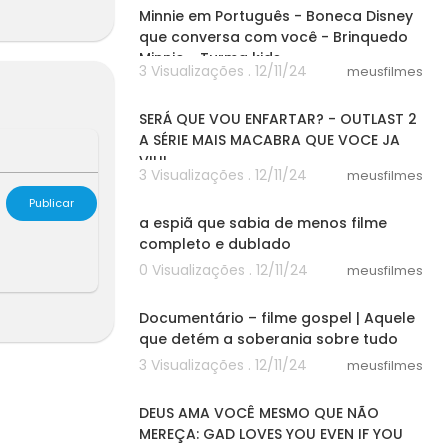
Minnie em Português - Boneca Disney
 quebrar ao
que conversa com você - Brinquedo
m geral.
Minnie - Turma kids
3 Visualizações . 12/11/24
meusfilmes
30:03
SERÁ QUE VOU ENFARTAR? - OUTLAST 2
A SÉRIE MAIS MACABRA QUE VOCE JA
VIU!
3 Visualizações . 12/11/24
meusfilmes
10:15
Publicar
a espiã que sabia de menos filme
completo e dublado
0 Visualizações . 12/11/24
meusfilmes
00:40
Documentário – filme gospel | Aquele
que detém a soberania sobre tudo
3 Visualizações . 12/11/24
meusfilmes
10:05
DEUS AMA VOCÊ MESMO QUE NÃO
MEREÇA: GAD LOVES YOU EVEN IF YOU