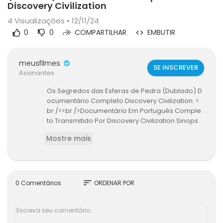
Discovery Civilization
4
Visualizações • 12/11/24
0
0
COMPARTILHAR
EMBUTIR
meusfilmes
SE INSCREVER
Assinantes
Os Segredos das Esferas de Pedra (Dublado) D
ocumentário Completo Discovery Civilization. <
br /><br />Documentário Em Português Comple
to Transmitido Por Discovery Civilization Sinops
e: Elas são tão intrigantes como as maravilhas
Mostre mais
do Egito, da Ilha de ... <br /><br />Adcione no fac
ebook:documentários,documentarios complet
os, documentários hd,documentários livres,top
... <br /><br />Segredos das Esferas de Pedra [C
ompleto Dublado] Documentário Discovery Civi
sort
0 Comentários
ORDENAR POR
lization Sinopse: Julho de 1947. Um fazendeiro e
ncontra estranhos destroços ... <br /><br />Docu
mentário Em Português Completo Transmitido P
or Discovery Civilization Sinopse: Elas são tão int