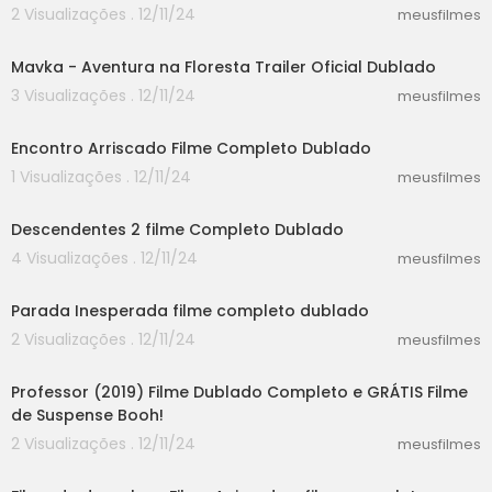
2 Visualizações . 12/11/24
meusfilmes
02:33
Mavka - Aventura na Floresta Trailer Oficial Dublado
3 Visualizações . 12/11/24
meusfilmes
24:44
Encontro Arriscado Filme Completo Dublado
1 Visualizações . 12/11/24
meusfilmes
30:14
Descendentes 2 filme Completo Dublado
4 Visualizações . 12/11/24
meusfilmes
58:30
Parada Inesperada filme completo dublado
2 Visualizações . 12/11/24
meusfilmes
38:42
Professor (2019) Filme Dublado Completo e GRÁTIS Filme
de Suspense Booh!
2 Visualizações . 12/11/24
meusfilmes
30:52