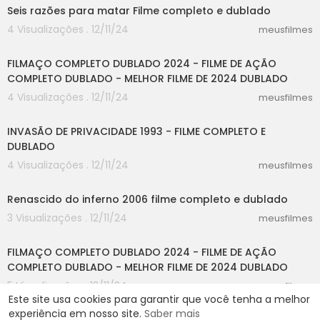
Seis razões para matar Filme completo e dublado
4 Visualizações . 12/11/24
meusfilmes
20:01
FILMAÇO COMPLETO DUBLADO 2024 - FILME DE AÇÃO
COMPLETO DUBLADO - MELHOR FILME DE 2024 DUBLADO
4 Visualizações . 12/11/24
meusfilmes
47:33
INVASÃO DE PRIVACIDADE 1993 - FILME COMPLETO E
DUBLADO
4 Visualizações . 12/11/24
meusfilmes
25:04
Renascido do inferno 2006 filme completo e dublado
3 Visualizações . 12/11/24
meusfilmes
20:01
FILMAÇO COMPLETO DUBLADO 2024 - FILME DE AÇÃO
COMPLETO DUBLADO - MELHOR FILME DE 2024 DUBLADO
5 Visualizações . 12/11/24
meusfilmes
Este site usa cookies para garantir que você tenha a melhor
experiência em nosso site.
Saber mais