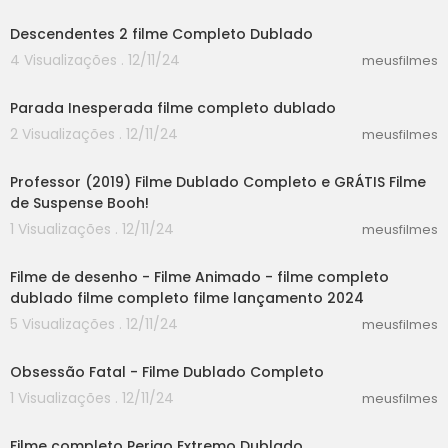
30:14
Descendentes 2 filme Completo Dublado
4 Visualizações . 12/11/24
meusfilmes
58:30
Parada Inesperada filme completo dublado
2 Visualizações . 12/11/24
meusfilmes
38:42
Professor (2019) Filme Dublado Completo e GRÁTIS Filme
de Suspense Booh!
1 Visualizações . 12/11/24
meusfilmes
30:52
Filme de desenho - Filme Animado - filme completo
dublado filme completo filme lançamento 2024
5 Visualizações . 12/11/24
meusfilmes
50:23
Obsessão Fatal - Filme Dublado Completo
1 Visualizações . 12/11/24
meusfilmes
25:15
Filme completo Perigo Extremo Dublado