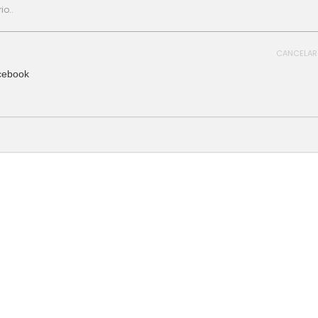
CANCELAR
cebook