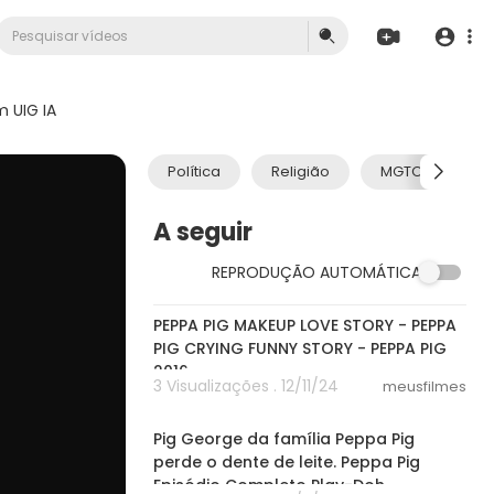
 UIG IA
Política
Religião
MGTOW
A seguir
REPRODUÇÃO AUTOMÁTICA
06:10
PEPPA PIG MAKEUP LOVE STORY - PEPPA
PIG CRYING FUNNY STORY - PEPPA PIG
2016
3 Visualizações . 12/11/24
meusfilmes
05:42
Pig George da família Peppa Pig
perde o dente de leite. Peppa Pig
Episódio Completo Play-Doh