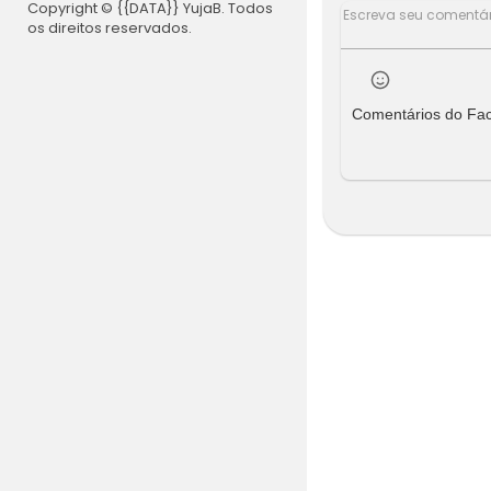
Copyright © {{DATA}} YujaB. Todos
os direitos reservados.
Comentários do Fa