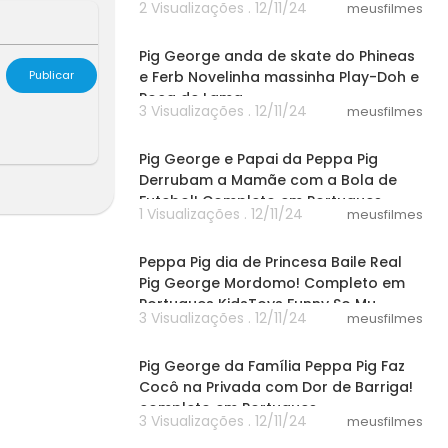
2 Visualizações . 12/11/24
meusfilmes
04:30
Pig George anda de skate do Phineas
e Ferb Novelinha massinha Play-Doh e
Publicar
Poça de Lama
3 Visualizações . 12/11/24
meusfilmes
02:13
Pig George e Papai da Peppa Pig
Derrubam a Mamãe com a Bola de
Futebol! Completo em Portugues
1 Visualizações . 12/11/24
meusfilmes
03:18
Peppa Pig dia de Princesa Baile Real
Pig George Mordomo! Completo em
Portugues KidsToys Funny So Mu
3 Visualizações . 12/11/24
meusfilmes
12:08
Pig George da Família Peppa Pig Faz
Cocô na Privada com Dor de Barriga!
completo em Portugues
3 Visualizações . 12/11/24
meusfilmes
03:40