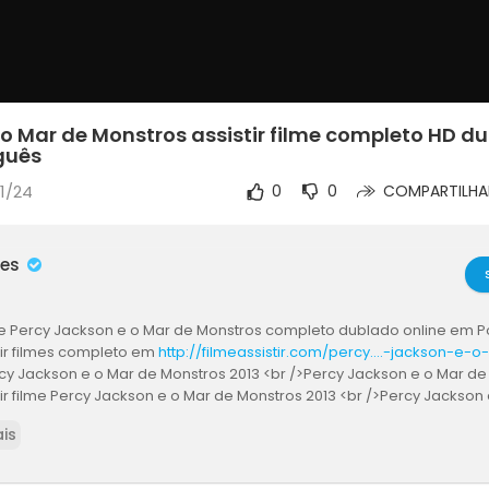
 o Mar de Monstros assistir filme completo HD d
guês
11/24
0
0
COMPARTILHA
mes
ilme Percy Jackson e o Mar de Monstros completo dublado online em P
tir filmes completo em
http://filmeassistir.com/percy....-jackson-e-
rcy Jackson e o Mar de Monstros 2013 <br />Percy Jackson e o Mar d
tir filme Percy Jackson e o Mar de Monstros 2013 <br />Percy Jackson
ine <br />ver filme Percy Jackson e o Mar de Monstros 2013 <br />baix
is
 Mar de Monstros <br />assistir filme Percy Jackson e o Mar de Monst
rcy Jackson e o Mar de Monstros 2013 em Português <br />Percy Jacks
filme download <br />Percy Jackson e o Mar de Monstros 2013 filme o