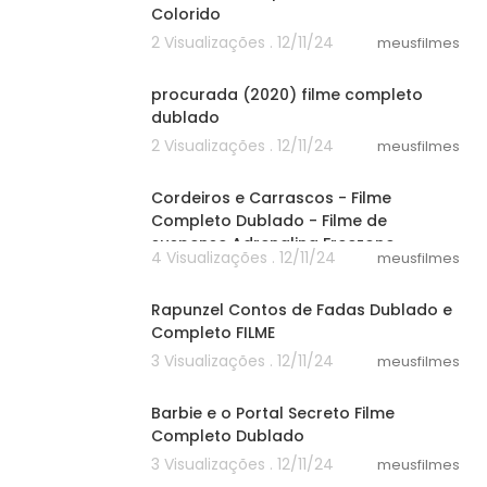
Colorido
2 Visualizações . 12/11/24
meusfilmes
37:12
procurada (2020) filme completo
dublado
2 Visualizações . 12/11/24
meusfilmes
46:20
Cordeiros e Carrascos - Filme
Completo Dublado - Filme de
suspense Adrenalina Freezone
4 Visualizações . 12/11/24
meusfilmes
55:03
Rapunzel Contos de Fadas Dublado e
Completo FILME
3 Visualizações . 12/11/24
meusfilmes
21:40
Barbie e o Portal Secreto Filme
Completo Dublado
3 Visualizações . 12/11/24
meusfilmes
25:40