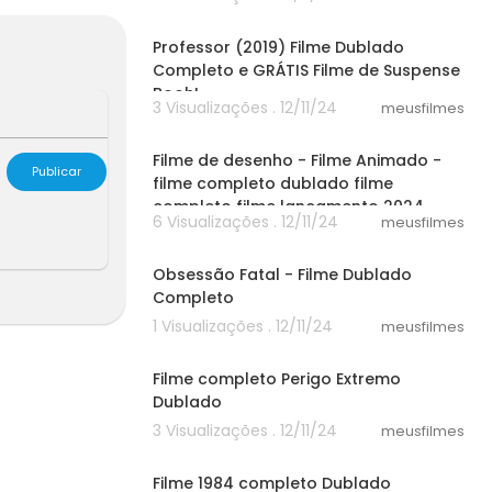
38:42
 Mar de Monst
me <br />Percy
Professor (2019) Filme Dublado
tros 2013 fil
Completo e GRÁTIS Filme de Suspense
Booh!
3 Visualizações . 12/11/24
meusfilmes
30:52
Filme de desenho - Filme Animado -
Publicar
filme completo dublado filme
completo filme lançamento 2024
6 Visualizações . 12/11/24
meusfilmes
50:23
Obsessão Fatal - Filme Dublado
Completo
1 Visualizações . 12/11/24
meusfilmes
25:15
Filme completo Perigo Extremo
Dublado
3 Visualizações . 12/11/24
meusfilmes
30:14
Filme 1984 completo Dublado