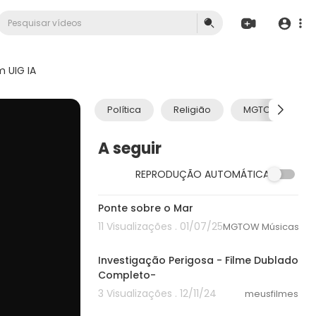
 UIG IA
Política
Religião
MGTOW
A seguir
REPRODUÇÃO AUTOMÁTICA
00:00
Ponte sobre o Mar
11 Visualizações . 01/07/25
MGTOW Músicas
40:15
Investigação Perigosa - Filme Dublado
Completo-
3 Visualizações . 12/11/24
meusfilmes
02:29