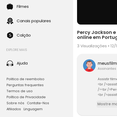
Filmes
Canais populares
Percy Jackson e
Calção
online em Portu
3
Visualizações • 12/
EXPLORE MAIS
Ajuda
meusfil
Assinantes
Politica de reembolso
Assistir f
<br />assis
Perguntas frequentes
/><br />Pe
Termos de uso
<br />assis
Política de Privacidade
onstros onl
Sobre nós
Contate-Nos
Mostre ma
Jackson e o
Afiliados
Linguagem
s <br />Pe
e Monstros 