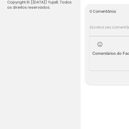
Copyright © {{DATA}} YujaB. Todos
ercy Jackso
os direitos reservados.
ros 2013 ba
0 Comentários
Jackson e o
me complet
Comentários do Fa