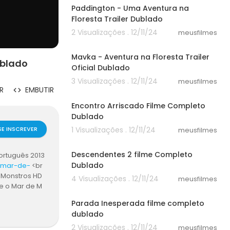
Paddington - Uma Aventura na
Floresta Trailer Dublado
2 Visualizações . 12/11/24
meusfilmes
02:33
Mavka - Aventura na Floresta Trailer
ublado
Oficial Dublado
3 Visualizações . 12/11/24
meusfilmes
24:44
R
EMBUTIR
Encontro Arriscado Filme Completo
Dublado
SE INSCREVER
1 Visualizações . 12/11/24
meusfilmes
30:14
Descendentes 2 filme Completo
ortuguês 2013
Dublado
o-mar-de-
<br
e Monstros HD
4 Visualizações . 12/11/24
meusfilmes
 e o Mar de M
58:30
ar filme Percy
Parada Inesperada filme completo
ros 2013 grati
dublado
on e o Mar d
2 Visualizações . 12/11/24
nline <br />P
meusfilmes