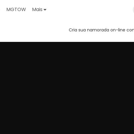
o
MGTOW
Mais
Cria sua namorada on-line com