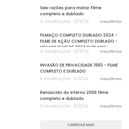
Seis razões para matar Filme
completo e dublado
4 Visualizações . 12/11/24
meusfilmes
20:01
FILMAÇO COMPLETO DUBLADO 2024 -
FILME DE AÇÃO COMPLETO DUBLADO -
MELHOR FILME DE 2024 DUBLADO
4 Visualizações . 12/11/24
meusfilmes
47:33
INVASÃO DE PRIVACIDADE 1993 - FILME
COMPLETO E DUBLADO
5 Visualizações . 12/11/24
meusfilmes
25:04
Renascido do inferno 2006 filme
completo e dublado
3 Visualizações . 12/11/24
meusfilmes
CARREGUE MAIS