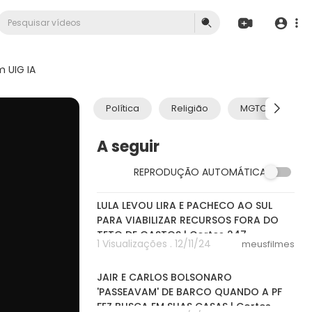
 UIG IA
Política
Religião
MGTOW
A seguir
REPRODUÇÃO AUTOMÁTICA
07:46
LULA LEVOU LIRA E PACHECO AO SUL
PARA VIABILIZAR RECURSOS FORA DO
TETO DE GASTOS | Cortes 247
1 Visualizações . 12/11/24
meusfilmes
04:32
JAIR E CARLOS BOLSONARO
'PASSEAVAM' DE BARCO QUANDO A PF
FEZ BUSCA EM SUAS CASAS | Cortes