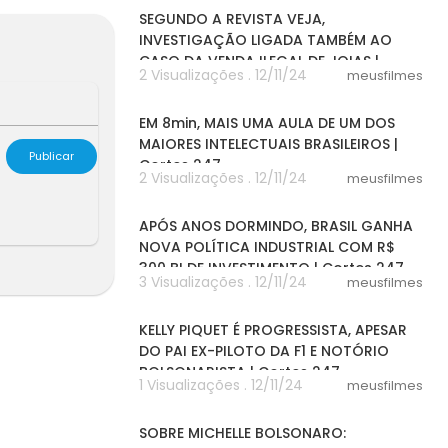
SEGUNDO A REVISTA VEJA,
INVESTIGAÇÃO LIGADA TAMBÉM AO
CASO DA VENDA ILEGAL DE JOIAS |
2 Visualizações . 12/11/24
meusfilmes
Cortes 247
08:11
EM 8min, MAIS UMA AULA DE UM DOS
MAIORES INTELECTUAIS BRASILEIROS |
Publicar
Cortes 247
2 Visualizações . 12/11/24
meusfilmes
06:06
APÓS ANOS DORMINDO, BRASIL GANHA
NOVA POLÍTICA INDUSTRIAL COM R$
300 BI DE INVESTIMENTO | Cortes 247
3 Visualizações . 12/11/24
meusfilmes
03:24
KELLY PIQUET É PROGRESSISTA, APESAR
DO PAI EX-PILOTO DA F1 E NOTÓRIO
BOLSONARISTA | Cortes 247
1 Visualizações . 12/11/24
meusfilmes
03:02
SOBRE MICHELLE BOLSONARO: