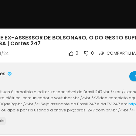
DE EX-ASSESSOR DE BOLSONARO, O DO GESTO SUP
A | Cortes 247
1/24
0
0
COMPARTILHA
mes
tuch é jornalista e editor-responsável do Brasil 247.<br /><br />Le
o elétrico, comunicador e youtuber.<br /><br />Vídeo completo aqui:
3QaeRg<br /><br />• Seja assinante do Brasil 247 e da TV 247 em
http
o
ou apoie por Pix usando a chave pix@brasil247.com.br.<br /><br />• 
 247 no WhatsApp: https://whatsapp.com/channel/0029Va5CrrPD38
is
ste é o único canal autorizado a utilizar conteúdo jornalístico da TV 24
reitos reservados.