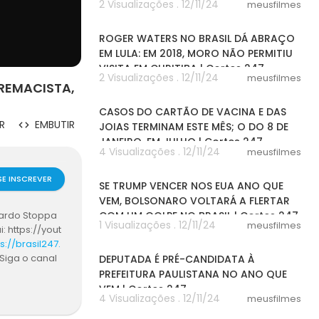
2 Visualizações . 12/11/24
meusfilmes
03:19
ROGER WATERS NO BRASIL DÁ ABRAÇO
EM LULA: EM 2018, MORO NÃO PERMITIU
VISITA EM CURITIBA | Cortes 247
2 Visualizações . 12/11/24
meusfilmes
REMACISTA,
08:29
CASOS DO CARTÃO DE VACINA E DAS
R
EMBUTIR
JOIAS TERMINAM ESTE MÊS; O DO 8 DE
JANEIRO, EM JULHO | Cortes 247
4 Visualizações . 12/11/24
meusfilmes
03:10
SE INSCREVER
SE TRUMP VENCER NOS EUA ANO QUE
VEM, BOLSONARO VOLTARÁ A FLERTAR
COM UM GOLPE NO BRASIL | Cortes 247
onardo Stoppa
1 Visualizações . 12/11/24
meusfilmes
 https://yout
03:11
s://brasil247.
Siga o canal
DEPUTADA É PRÉ-CANDIDATA À
COKOxDbM1M<b
PREFEITURA PAULISTANA NO ANO QUE
7.<br /><br />
VEM | Cortes 247
4 Visualizações . 12/11/24
meusfilmes
02:50