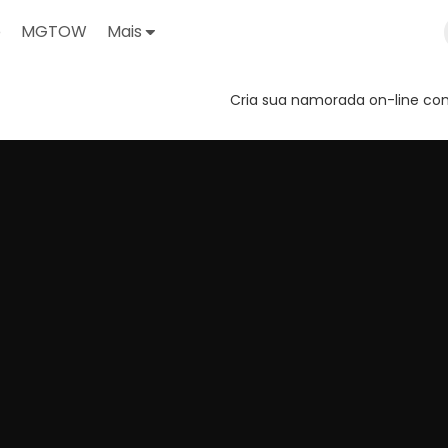
o
MGTOW
Mais
Cria sua namorada on-line com