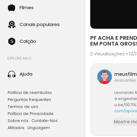
Filmes
Canais populares
PF ACHA E PREN
Calção
EM PONTA GROSS
2
Visualizações • 12/1
EXPLORE MAIS
Ajuda
meusfil
Assinantes
Politica de reembolso
Leonardo At
é engenheir
Perguntas frequentes
u.be/0D70L
Termos de uso
com/apoi
Política de Privacidade
do Brasil
Sobre nós
Contate-Nos
Mostre ma
r /><br />E
Afiliados
Linguagem
Todos os di