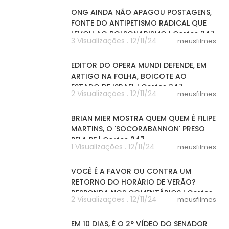
ONG AINDA NÃO APAGOU POSTAGENS,
FONTE DO ANTIPETISMO RADICAL QUE
LEVOU AO BOLSONARISMO | Cortes 247
3 Visualizações . 12/11/24
meusfilmes
04:18
EDITOR DO OPERA MUNDI DEFENDE, EM
ARTIGO NA FOLHA, BOICOTE AO
ESTADO DE ISRAEL | Cortes 247
2 Visualizações . 12/11/24
meusfilmes
04:32
BRIAN MIER MOSTRA QUEM QUEM É FILIPE
MARTINS, O 'SOCORABANNON' PRESO
PELA PF | Cortes 247
1 Visualizações . 12/11/24
meusfilmes
06:00
VOCÊ É A FAVOR OU CONTRA UM
RETORNO DO HORÁRIO DE VERÃO?
RESPONDA NOS COMENTÁRIOS | Cortes
2 Visualizações . 12/11/24
meusfilmes
247
05:15
EM 10 DIAS, É O 2° VÍDEO DO SENADOR