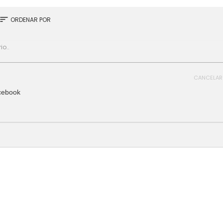
sort
ORDENAR POR
CANCELAR
cebook