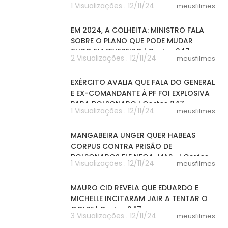
1 Visualizações . 12/11/24
meusfilmes
08:53
EM 2024, A COLHEITA: MINISTRO FALA
SOBRE O PLANO QUE PODE MUDAR
TUDO EM FEVEREIRO | Cortes 247
2 Visualizações . 12/11/24
meusfilmes
04:10
EXÉRCITO AVALIA QUE FALA DO GENERAL
E EX-COMANDANTE À PF FOI EXPLOSIVA
PARA BOLSONARO | Cortes 247
1 Visualizações . 12/11/24
meusfilmes
04:52
MANGABEIRA UNGER QUER HABEAS
CORPUS CONTRA PRISÃO DE
BOLSONARO? ELE NEGA, MAS... | Cortes
1 Visualizações . 12/11/24
meusfilmes
247
05:52
MAURO CID REVELA QUE EDUARDO E
MICHELLE INCITARAM JAIR A TENTAR O
GOLPE | Cortes 247
3 Visualizações . 12/11/24
meusfilmes
05:22