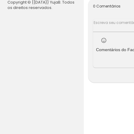
Copyright © {{DATA}} YujaB. Todos
usica,Come
0 Comentários
os direitos reservados.
nha,Lançame
3 4 5 6 7 8
ustão, Nov
ico,Na,Band 
idelidade ,
ei, Teste D
engo,São ,P
Comentários do Fa
a, Mundo,Bras
21 22 23 24 2
22 23 24 25 2
2 23 24 25
filme comp
eto dublad
o em portu
gues FILME