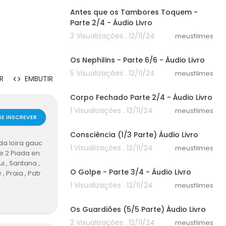
Antes que os Tambores Toquem -
Parte 2/4 - Áudio Livro
3 Visualizações . 12/11/24
meusfilmes
45:02
Os Nephilins - Parte 6/6 - Áudio Livro
5 Visualizações . 12/11/24
meusfilmes
R
EMBUTIR
36:55
Corpo Fechado Parte 2/4 - Áudio Livro
1 Visualizações . 12/11/24
meusfilmes
SE INSCREVER
32:30
Consciência (1/3 Parte) Áudio Livro
da loira gauc
1 Visualizações . 12/11/24
meusfilmes
e 2 Piada en
31:49
 , Santana ,
O Golpe - Parte 3/4 - Áudio Livro
, Praia , Patr
 , BAND , Progr
1 Visualizações . 12/11/24
meusfilmes
55:22
ivo, assistir,
ilvio,Pegadinha
Os Guardiões (5/5 Parte) Áudio Livro
,São ,Paulo,0
2 Visualizações . 12/11/24
meusfilmes
ntil, Baixar,M