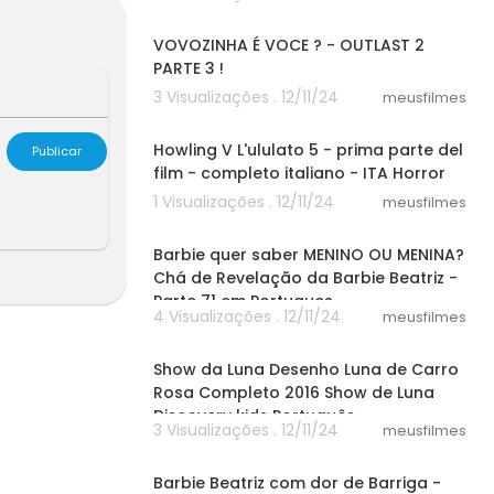
30:26
inha, Pintadi
ratis, 10, 1 2
VOVOZINHA É VOCE ? - OUTLAST 2
ingão ,do, Fa
PARTE 3 !
idelidade,Pân
3 Visualizações . 12/11/24
meusfilmes
 Teste , De , F
06:39
Santos,Te,Pegu
inthians,Flam
Howling V L'ululato 5 - prima parte del
Publicar
8 06 2014,Cop
film - completo italiano - ITA Horror
 16 17 18 19 20
1 Visualizações . 12/11/24
meusfilmes
6 17 18 19 20 21
05:17
7 18 19 20 21 2
Barbie quer saber MENINO OU MENINA?
 EM PORTUGUES
Chá de Revelação da Barbie Beatriz -
 filme compl
Parte 71 em Portugues
leto dublad
4 Visualizações . 12/11/24
meusfilmes
do em portu
05:05
tugues
Show da Luna Desenho Luna de Carro
Rosa Completo 2016 Show de Luna
Discovery kids Português
3 Visualizações . 12/11/24
meusfilmes
05:07
Barbie Beatriz com dor de Barriga -