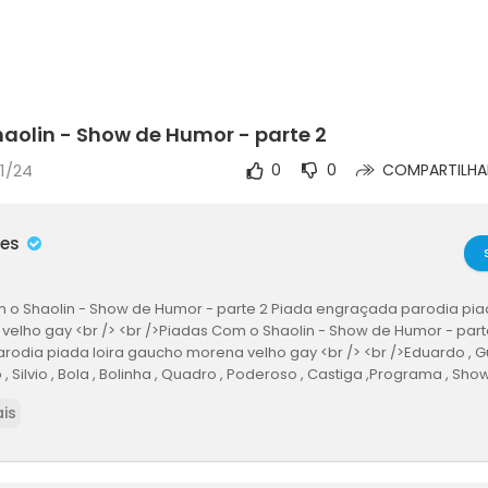
aolin - Show de Humor - parte 2
11/24
0
0
COMPARTILHA
mes
 o Shaolin - Show de Humor - parte 2 Piada engraçada parodia pia
velho gay <br /> <br />Piadas Com o Shaolin - Show de Humor - part
odia piada loira gaucho morena velho gay <br /> <br />Eduardo , Gui
, Silvio , Bola , Bolinha , Quadro , Poderoso , Castiga ,Programa , Show 
a , Emilio , Nicole , Pânicats , Pânico , Na , Band , PANICO , PÂNICO , NA
is
eto , em, família, Chiquititas, rebelde, pecado, mortal ,completa, ao, v
band, The, Noite ,Danilo ,Gentili, agora , tarde , rafinha ,bastos,SBT,S
co Na Band,2014,Completo, Brasileirão,Gol,Gols, Corinthians,Flamengo
es,Politica, Debate,Marina,Dilma, Peguei, Teste, filme,FILME,Criança,Infa