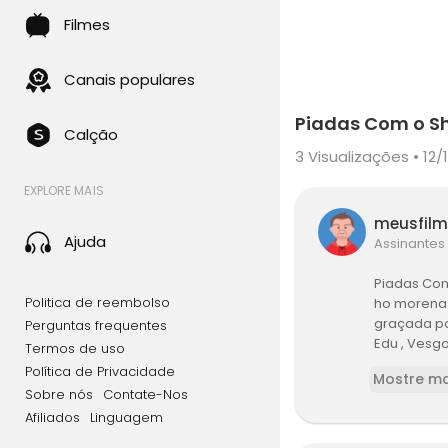
Filmes
Canais populares
Piadas Com o Sh
Calção
3
Visualizações • 12/
EXPLORE MAIS
meusfil
Ajuda
Assinantes
Piadas Com
Politica de reembolso
ho morena 
graçada par
Perguntas frequentes
Edu , Vesgo 
Termos de uso
ulha, Carioc
Política de Privacidade
Mostre ma
ama , Compl
Sobre nós
Contate-Nos
panico ,na ,
Afiliados
Linguagem
s, Te, Pani
9,10, Eleiçõ