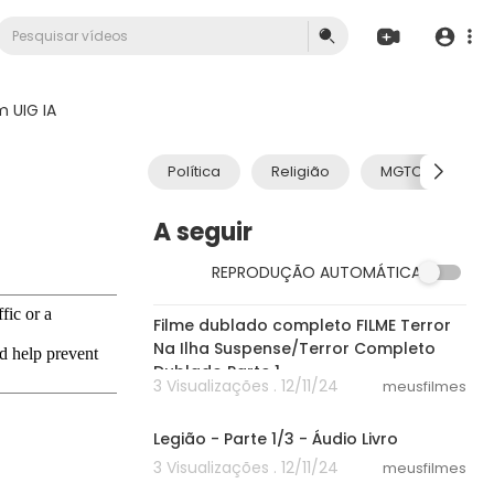
 UIG IA
Política
Religião
MGTOW
A seguir
REPRODUÇÃO AUTOMÁTICA
40:07
Filme dublado completo FILME Terror
Na Ilha Suspense/Terror Completo
Dublado Parte 1
3 Visualizações . 12/11/24
meusfilmes
51:42
Legião - Parte 1/3 - Áudio Livro
3 Visualizações . 12/11/24
meusfilmes
28:28