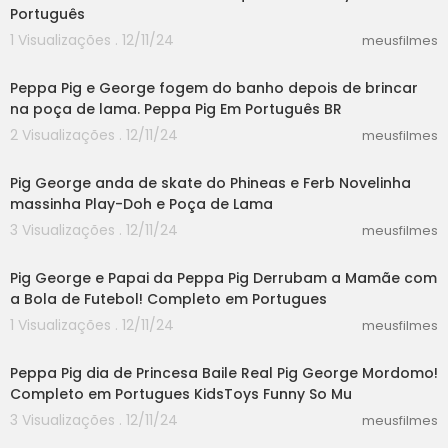
Português
1 Visualizações . 12/11/24
meusfilmes
06:18
Peppa Pig e George fogem do banho depois de brincar
na poça de lama. Peppa Pig Em Português BR
2 Visualizações . 12/11/24
meusfilmes
04:30
Pig George anda de skate do Phineas e Ferb Novelinha
massinha Play-Doh e Poça de Lama
3 Visualizações . 12/11/24
meusfilmes
02:13
Pig George e Papai da Peppa Pig Derrubam a Mamãe com
a Bola de Futebol! Completo em Portugues
1 Visualizações . 12/11/24
meusfilmes
03:18
Peppa Pig dia de Princesa Baile Real Pig George Mordomo!
Completo em Portugues KidsToys Funny So Mu
3 Visualizações . 12/11/24
meusfilmes
03:20