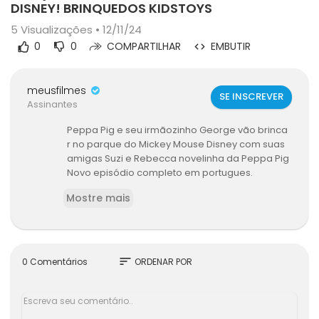
DISNEY! BRINQUEDOS KIDSTOYS
5
Visualizações • 12/11/24
0
0
COMPARTILHAR
EMBUTIR
meusfilmes
SE INSCREVER
Assinantes
Peppa Pig e seu irmãozinho George vão brinca
r no parque do Mickey Mouse Disney com suas
amigas Suzi e Rebecca novelinha da Peppa Pig
Novo episódio completo em portugues.
<br>
Mostre mais
<br>Deixe seu comentário e se inscreva no can
al para não perder nenhum vídeo ❤
sort
0 Comentários
ORDENAR POR