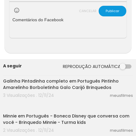
CANCELAR
Publicar
Comentários do Facebook
A seguir
REPRODUÇÃO AUTOMÁTICA
05:19
Galinha Pintadinha completo em Português Pintinho
Amarelinho Borboletinha Galo Carijó Brinquedos
3 Visualizações . 12/11/24
meusfilmes
08:04
Minnie em Português - Boneca Disney que conversa com
você - Brinquedo Minnie - Turma kids
2 Visualizações . 12/11/24
meusfilmes
06:10