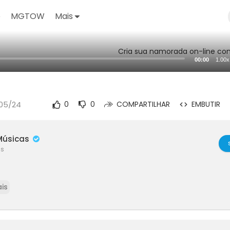
o
MGTOW
Mais
Cria sua namorada on-line com
00:00
1.00x
/05/24
0
0
COMPARTILHAR
EMBUTIR
úsicas
es
is