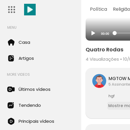
Política
Religiã
MENU
00:00
Casa
Quatro Rodas
Artigos
4
Visualizações • 10
MORE VIDEOS
MGTOW M
5 Assinant
Últimos vídeos
hgf
Tendendo
Mostre ma
Principais vídeos