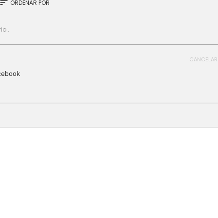
sort
ORDENAR POR
CANCELAR
cebook