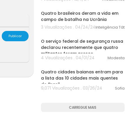
00:00
Quatro brasileiros deram a vida em
campo de batalha na Ucrânia
3 Visualizações . 04/24/24
Inteligência Tática
00:00
Publicar
O serviço federal de segurança russa
declarou recentemente que quatro
militantes foram presos
4 Visualizações . 04/01/24
Modesta
00:00
Quatro cidades baianas entram para
a lista das 10 cidades mais quentes
do Brasil
9,071 Visualizações . 03/26/24
Sofia
CARREGUE MAIS