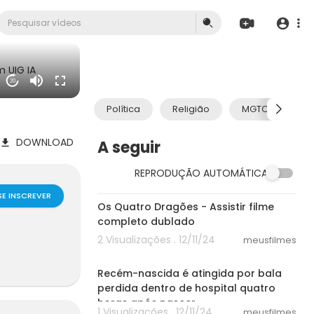
 UIG IA
20
Política
Religião
MGTOW
DOWNLOAD
A seguir
REPRODUÇÃO AUTOMÁTICA
58:20
SE INSCREVER
Os Quatro Dragões - Assistir filme
completo dublado
2 Visualizações . 12/11/24
meusfilmes
00:58
Recém-nascida é atingida por bala
perdida dentro de hospital quatro
horas após nascer.
1 Visualizações . 12/11/24
meusfilmes