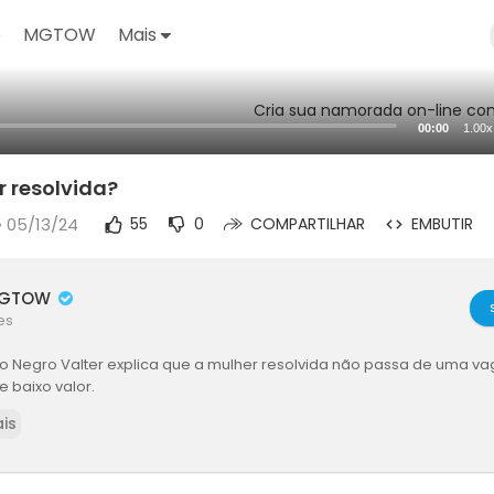
o
MGTOW
Mais
Cria sua namorada on-line com
00:00
1.00x
 resolvida?
• 05/13/24
55
0
COMPARTILHAR
EMBUTIR
MGTOW
es
o Negro Valter explica que a mulher resolvida não passa de uma v
 baixo valor.
is