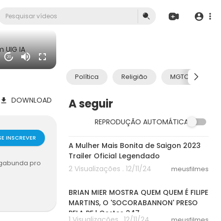
 UIG IA
20
Política
Religião
MGTOW
DOWNLOAD
A seguir
REPRODUÇÃO AUTOMÁTICA
02:33
SE INSCREVER
A Mulher Mais Bonita de Saigon 2023
Trailer Oficial Legendado
agabunda pro
2 Visualizações . 12/11/24
meusfilmes
04:32
BRIAN MIER MOSTRA QUEM QUEM É FILIPE
MARTINS, O 'SOCORABANNON' PRESO
PELA PF | Cortes 247
1 Visualizações . 12/11/24
meusfilmes