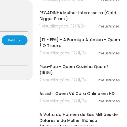
03:56
PEGADINHA:Mulher Interesseira (Gold
Digger Prank)
1 Visualizações . 12/11/24
meusfilmes
06:30
[T1 - EP6] - A Formiga Atômica - Quem
Publicar
É O Trouxa
3 Visualizações . 12/11/24
meusfilmes
06:44
Pica-Pau - Quem Cozinha Quem?
(1946)
2 Visualizações . 12/11/24
meusfilmes
43:03
Assistir Quem Vê Cara Online em HD
2 Visualizações . 12/11/24
meusfilmes
29:38
A Volta do Homem de Seis Milhões de
Dólares e da Mulher Biônica
(Dublado) Filme Completo