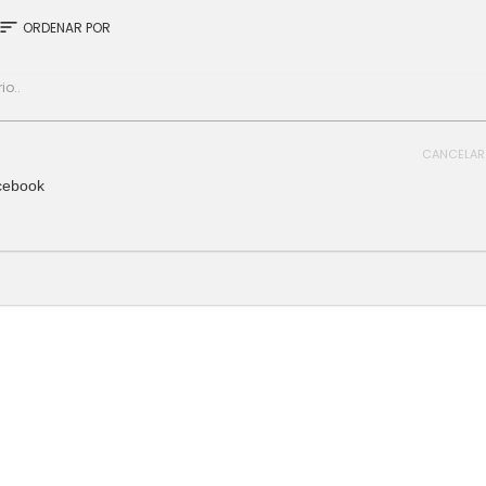
sort
ORDENAR POR
CANCELAR
cebook