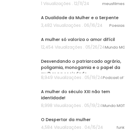
1 Visualizações . 12/11/24
meusfilmes
00:00
A Dualidade da Mulher e a Serpente
3,482 Visualizações . 06/16/24
Poesias
00:00
A mulher só valoriza o amor difícil
12,454 Visualizações . 05/26/24
Mundo MGTO
00:00
Desvendando o patriarcado agrário,
poligamia, monogamia e o papel da
mulher na sociedade.
8,949 Visualizações . 05/19/24
Podcast of Valt
00:00
A mulher do século XXI não tem
identidade!
8,998 Visualizações . 05/19/24
Mundo MGTOW
00:00
O Despertar da mulher
4,584 Visualizações . 04/15/24
funk
00:00