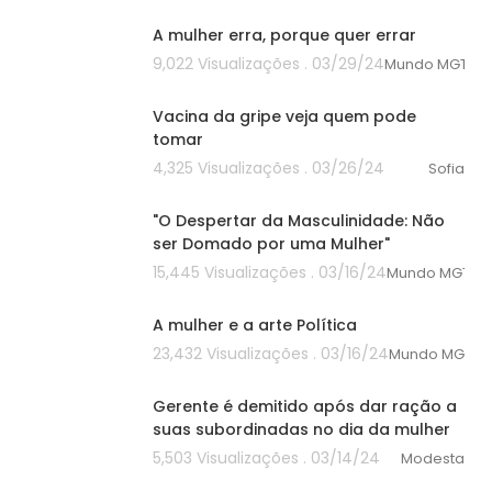
A mulher erra, porque quer errar
9,022 Visualizações . 03/29/24
Mundo MGTO
00:00
Vacina da gripe veja quem pode
tomar
4,325 Visualizações . 03/26/24
Sofia
00:00
"O Despertar da Masculinidade: Não
ser Domado por uma Mulher"
15,445 Visualizações . 03/16/24
Mundo MGTO
00:00
A mulher e a arte Política
23,432 Visualizações . 03/16/24
Mundo MGTO
00:00
Gerente é demitido após dar ração a
suas subordinadas no dia da mulher
5,503 Visualizações . 03/14/24
Modesta
00:00