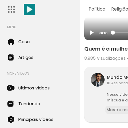
Política
Religiã
MENU
00:00
Casa
Quem é a mulher
Artigos
8,985
Visualizações 
MORE VIDEOS
Mundo 
18 Assinant
Últimos vídeos
Nesse víde
míscua e de
Tendendo
Mostre ma
Principais vídeos