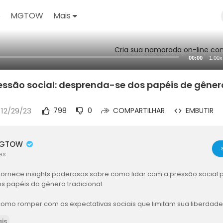
o
MGTOW
Mais
Cria sua namorada on-line com
00:00
1.00x
ressão social: desprenda-se dos papéis de gêner
 12/29/23
798
0
COMPARTILHAR
EMBUTIR
MGTOW
es
 fornece insights poderosos sobre como lidar com a pressão social 
s papéis do gênero tradicional.
omo romper com as expectativas sociais que limitam sua liberdad
ir seu verdadeiro eu.
is