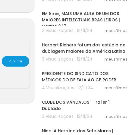
08:11
EM 8min, MAIS UMA AULA DE UM DOS
MAIORES INTELECTUAIS BRASILEIROS |
Cortes 247
2 Visualizações . 12/11/24
meusfilmes
12:16
Herbert Richers foi um dos estúdio de
dublagem maiores da América Latina
3 Visualizações . 12/11/24
meusfilmes
Publicar
00:48
PRESIDENTE DO SINDICATO DOS
MÉDICOS DO DF FALA AO CB.PODER
4 Visualizações . 12/11/24
meusfilmes
02:08
CLUBE DOS VÂNDALOS | Trailer 1
Dublado
3 Visualizações . 12/11/24
meusfilmes
02:01
Nina: A Heroína dos Sete Mares |