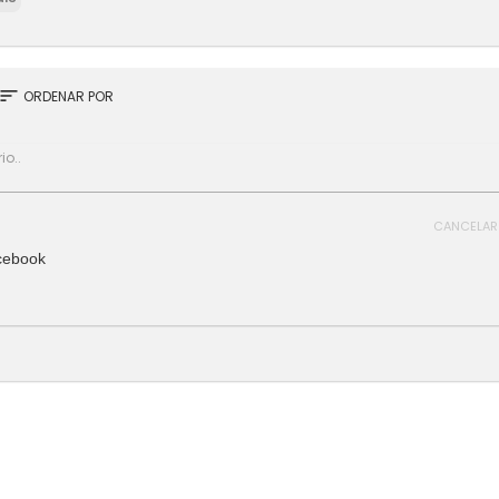
sort
ORDENAR POR
CANCELAR
cebook