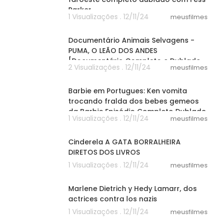
Parker
1 Visualizações . 12/11/24
meusfilmes
44:14
Documentário Animais Selvagens -
PUMA, O LEÃO DOS ANDES
[Documentário Completo e Dublado
2 Visualizações . 12/11/24
meusfilmes
NAT GEO]
10:57
Barbie em Portugues: Ken vomita
trocando fralda dos bebes gemeos
da Barbie Episódio Completo Dublado
1 Visualizações . 12/11/24
meusfilmes
06:00
Cinderela A GATA BORRALHEIRA
DIRETOS DOS LIVROS
1 Visualizações . 12/11/24
meusfilmes
16:42
Marlene Dietrich y Hedy Lamarr, dos
actrices contra los nazis
1 Visualizações . 12/11/24
meusfilmes