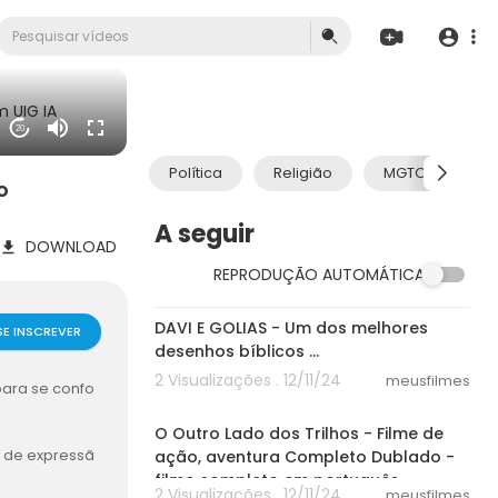
 UIG IA
20
Política
Religião
MGTOW
o
A seguir
DOWNLOAD
REPRODUÇÃO AUTOMÁTICA
24:52
DAVI E GOLIAS - Um dos melhores
SE INSCREVER
desenhos bíblicos ...
2 Visualizações . 12/11/24
meusfilmes
para se confo
33:05
O Outro Lado dos Trilhos - Filme de
e de expressã
ação, aventura Completo Dublado -
filme completo em português
2 Visualizações . 12/11/24
meusfilmes