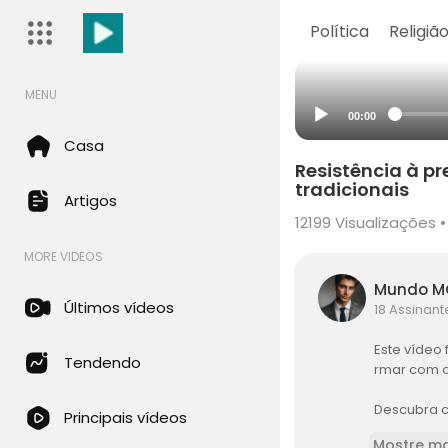
Política
Religiã
MENU
00:00
Casa
Resistência à p
tradicionais
Artigos
12199
Visualizações •
MORE VIDEOS
Mundo 
Últimos vídeos
18 Assinant
Este vídeo
Tendendo
rmar com o
Descubra c
Principais vídeos
o e descobr
Mostre ma