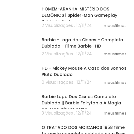
HOMEM-ARANHA: MISTÉRIO DOS
DEMÔNIOS | Spider-Man Gameplay
Dublado Ep. 5
2 Visualizações . 12/11/24
meusfilmes
58:30
Barbie - Lago dos Cisnes - Completo
Dublado - Filme Barbie -HD
2 Visualizações . 12/11/24
meusfilmes
07:51
HD - Mickey Mouse A Casa dos Sonhos
Pluto Dublado
0 Visualizações . 12/11/24
meusfilmes
58:30
Barbie Lago Dos Cisnes Completo
Dublado || Barbie Fairytopia A Magia
do Arco Íris Em Portu
3 Visualizações . 12/11/24
meusfilmes
58:30
O TRATADO DOS MOICANOS 1958 filme
faroeste completo dublado com Fess