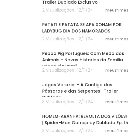
Trailer Dublado Exclusivo
2 Visualizações . 12/11/24
meusfilmes
08:19
PATATI E PATATA SE APAIXONAM POR
LADYBUG DIA DOS NAMORADOS
2 Visualizações . 12/11/24
meusfilmes
12:37
Peppa Pig Portugues: Com Medo dos
Animais - Novas Historias da Familia
Peppa Pig Brasil
2 Visualizações . 12/11/24
meusfilmes
02:31
Jogos Vorazes - A Cantiga dos
Pássaros e das Serpentes | Trailer
Dublado
3 Visualizações . 12/11/24
meusfilmes
05:45
HOMEM-ARANHA: REVOLTA DOS VILÕES!
| Spider-Man Gameplay Dublado Ep. 15
3 Visualizações . 12/11/24
meusfilmes
27:41