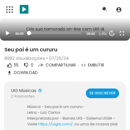
Cria sua namorada on-line com UIG IA
00:00
00:00
1.00x
20
Seu pai é um cururu
8982
Visualizações • 07/25/24
55
0
COMPARTILHAR
EMBUTIR
DOWNLOAD
UIG Músicas
SE INSCREVER
2 Assinantes
⁣Música - Seu pai é um cururu-
Letra - Luiz Carlos
Interpretada por - Banda UIG - Sistema UIGIA -
Visite ⁣
https://uigia.com/,
ou uma de nossas plat
aformas -