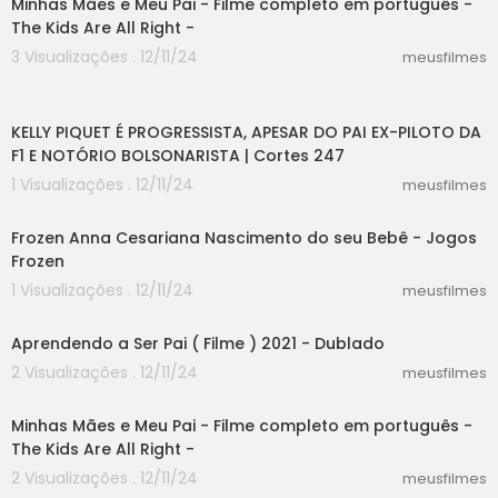
Minhas Mães e Meu Pai - Filme completo em português -
The Kids Are All Right -
3 Visualizações . 12/11/24
meusfilmes
03:24
KELLY PIQUET É PROGRESSISTA, APESAR DO PAI EX-PILOTO DA
F1 E NOTÓRIO BOLSONARISTA | Cortes 247
1 Visualizações . 12/11/24
meusfilmes
03:00
Frozen Anna Cesariana Nascimento do seu Bebê - Jogos
Frozen
1 Visualizações . 12/11/24
meusfilmes
38:47
Aprendendo a Ser Pai ( Filme ) 2021 - Dublado
2 Visualizações . 12/11/24
meusfilmes
46:14
Minhas Mães e Meu Pai - Filme completo em português -
The Kids Are All Right -
2 Visualizações . 12/11/24
meusfilmes
05:46