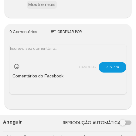
Mostre mais
sort
0 Comentários
ORDENAR POR
CANCELAR
Publicar
Comentários do Facebook
A seguir
REPRODUÇÃO AUTOMÁTICA
46:14