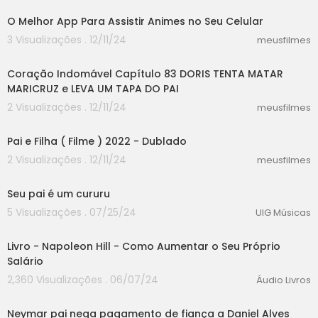
O Melhor App Para Assistir Animes no Seu Celular
3 Visualizações . 12/11/24
meusfilmes
51:08
Coração Indomável Capítulo 83 DORIS TENTA MATAR
MARICRUZ e LEVA UM TAPA DO PAI
2 Visualizações . 12/11/24
meusfilmes
23:51
Pai e Filha ( Filme ) 2022 - Dublado
2 Visualizações . 12/11/24
meusfilmes
00:00
Seu pai é um cururu
5 Visualizações . 07/25/24
UIG Músicas
00:00
Livro - Napoleon Hill - Como Aumentar o Seu Próprio
Salário
2,360 Visualizações . 06/07/24
Áudio Livros
00:00
Neymar pai nega pagamento de fiança a Daniel Alves