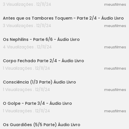
o ,Paulo,09,10, Eleições,Politica, Debate,Marina,D
3 Visualizações . 12/11/24
meusfilmes
ilma, Panico na Band 08 06 2014,Copa, Mundo,Br
28:28
asil,FiFa Copa do Brasil, Brasil 2014 <br />1 2 3 4 5
Antes que os Tambores Toquem - Parte 2/4 - Áudio Livro
6 7 8 9 0 10 11 12 13 14 15 16 17 18 19 20 21 22 23 24 25
26 27 28 29 30 31 2015 2015 2015 2015 1 2 3 4 5 6 7
3 Visualizações . 12/11/24
meusfilmes
45:02
8 9 0 10 11 12 13 14 15 16 17 18 19 20 21 22 23 24 25 26
27 28 29 30 31 2015 2015 2015 2015 1 2 3 4 5 6 7 8 9
Os Nephilins - Parte 6/6 - Áudio Livro
0 10 11 12 13 14 15 16 17 18 19 20 21 22 23 24 25 26 27 2
4 Visualizações . 12/11/24
meusfilmes
8 29 30 31 2015 2015 2015 2015 <br />FILME COMPLE
36:55
TO DUBLADO EM PORTUGUES filme completo dub
lado em portugues FILME COMPLETO DUBLADO E
Corpo Fechado Parte 2/4 - Áudio Livro
M PORTUGUES filme completo dublado em port
1 Visualizações . 12/11/24
meusfilmes
ugues FILME COMPLETO DUBLADO EM PORTUGUES
32:30
filme completo dublado em portugues FILME CO
Consciência (1/3 Parte) Áudio Livro
MPLETO DUBLADO EM PORTUGUES filme complet
o dublado em portugues FILME COMPLETO DUBL
1 Visualizações . 12/11/24
meusfilmes
31:49
ADO EM PORTUGUES filme completo dublado e
m portugues
O Golpe - Parte 3/4 - Áudio Livro
1 Visualizações . 12/11/24
meusfilmes
55:22
Os Guardiões (5/5 Parte) Áudio Livro