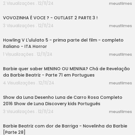
2 Visualizações . 12/11/24
meusfilmes
30:26
VOVOZINHA É VOCE ? - OUTLAST 2 PARTE 3 !
3 Visualizações . 12/11/24
meusfilmes
06:39
Howling V L'ululato 5 - prima parte del film - completo
italiano - ITA Horror
1 Visualizações . 12/11/24
meusfilmes
05:17
Barbie quer saber MENINO OU MENINA? Chá de Revelação
da Barbie Beatriz - Parte 71 em Portugues
4 Visualizações . 12/11/24
meusfilmes
05:05
Show da Luna Desenho Luna de Carro Rosa Completo
2016 Show de Luna Discovery kids Português
3 Visualizações . 12/11/24
meusfilmes
05:07
Barbie Beatriz com dor de Barriga - Novelinha da Barbie
[Parte 28]