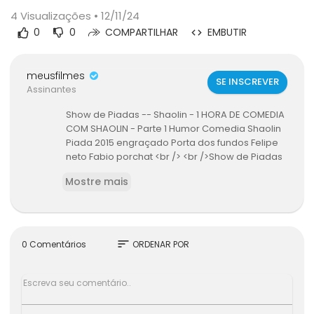
4
Visualizações • 12/11/24
0
0
COMPARTILHAR
EMBUTIR
meusfilmes
SE INSCREVER
Assinantes
Show de Piadas -- Shaolin - 1 HORA DE COMEDIA
COM SHAOLIN - Parte 1 Humor Comedia Shaolin
Piada 2015 engraçado Porta dos fundos Felipe
neto Fabio porchat <br /> <br />Show de Piadas
-- Shaolin - 1 HORA DE COMEDIA COM SHAOLIN -
Mostre mais
Parte 1 Humor Comedia Shaolin Piada 2015 engr
açado Porta dos fundos Felipe neto Fabio porc
hat <br />Show de Piadas -- Shaolin - 1 HORA DE
COMEDIA COM SHAOLIN - Parte 1 Humor Comedi
a Shaolin Piada 2015 engraçado Porta dos fund
sort
0 Comentários
ORDENAR POR
os Felipe neto Fabio porchat <br /> <br />Eduard
o , Gui , Santana , Edu , Vesgo , Silvio , Bola , Bolin
ha , Quadro , Poderoso , Castiga ,Programa , Sh
ow , Praia , Patrulha, Carioca , Emilio , Nicole , Pâ
nicats , Pânico , Na , Band , PANICO , PÂNICO , NA