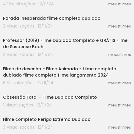
4 Visualizações . 12/11/24
meusfilmes
58:30
Parada Inesperada filme completo dublado
2 Visualizações . 12/11/24
meusfilmes
38:42
Professor (2019) Filme Dublado Completo e GRÁTIS Filme
de Suspense Booh!
2 Visualizações . 12/11/24
meusfilmes
30:52
Filme de desenho - Filme Animado - filme completo
dublado filme completo filme lançamento 2024
6 Visualizações . 12/11/24
meusfilmes
50:23
Obsessão Fatal - Filme Dublado Completo
1 Visualizações . 12/11/24
meusfilmes
25:15
Filme completo Perigo Extremo Dublado
3 Visualizações . 12/11/24
meusfilmes
30:14