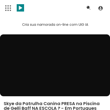
Cria sua namorada on-line com UIG IA
Skye da Patrulha Canina PRESA na Piscina
de Gelli Baff NA ESCOLA ? - Em Portugues