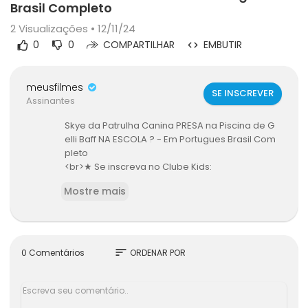
Brasil Completo
2
Visualizações • 12/11/24
0
0
COMPARTILHAR
EMBUTIR
meusfilmes
SE INSCREVER
Assinantes
Skye da Patrulha Canina PRESA na Piscina de G
elli Baff NA ESCOLA ? - Em Portugues Brasil Com
pleto
<br>★ Se inscreva no Clube Kids:
<br>
Mostre mais
<br>
<br>♫ Music YouTube Audio Library:
<br>
<br>You So Zany de Audionautix está licenciada
sob uma licença Creative Commons Attribution
sort
0 Comentários
ORDENAR POR
(
<br>Artista:
<br>
<br>Panama Hat No Voice de Audionautix está li