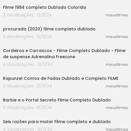
Filme 1984 completo Dublado Colorido
2 Visualizações . 12/11/24
meusfilmes
37:12
procurada (2020) filme completo dublado
2 Visualizações . 12/11/24
meusfilmes
46:20
Cordeiros e Carrascos - Filme Completo Dublado - Filme
de suspense Adrenalina Freezone
4 Visualizações . 12/11/24
meusfilmes
55:03
Rapunzel Contos de Fadas Dublado e Completo FILME
3 Visualizações . 12/11/24
meusfilmes
21:40
Barbie e o Portal Secreto Filme Completo Dublado
3 Visualizações . 12/11/24
meusfilmes
25:40
Seis razões para matar Filme completo e dublado
4 Visualizações . 12/11/24
meusfilmes