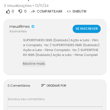
3
Visualizações • 12/11/24
0
0
COMPARTILHAR
EMBUTIR
meusfilmes
SE INSCREVER
Assinantes
SUPERFITHERS 1995 (Dublado) Ação e Luta - Film
e Completo. <br />SUPERFITHERS 1995 (Dublado)
Ação e Luta - Filme Completo. <br />SUPERFITHE
RS 1995 (Dublado) Ação e Luta - Filme Complet
o.
Mostre mais
sort
0 Comentários
ORDENAR POR