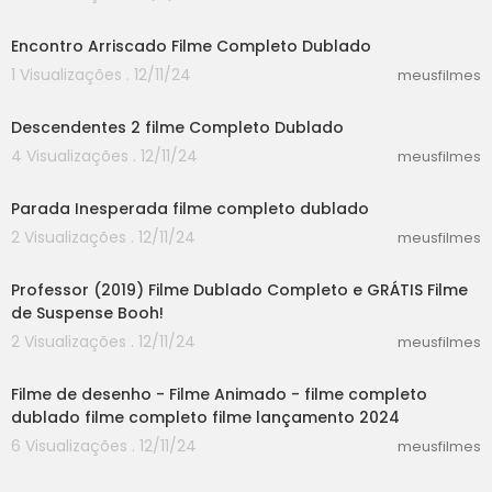
24:44
Encontro Arriscado Filme Completo Dublado
1 Visualizações . 12/11/24
meusfilmes
30:14
Descendentes 2 filme Completo Dublado
4 Visualizações . 12/11/24
meusfilmes
58:30
Parada Inesperada filme completo dublado
2 Visualizações . 12/11/24
meusfilmes
38:42
Professor (2019) Filme Dublado Completo e GRÁTIS Filme
de Suspense Booh!
2 Visualizações . 12/11/24
meusfilmes
30:52
Filme de desenho - Filme Animado - filme completo
dublado filme completo filme lançamento 2024
6 Visualizações . 12/11/24
meusfilmes
50:23