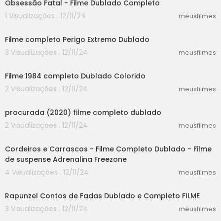
Obsessão Fatal - Filme Dublado Completo
1 Visualizações . 12/11/24
meusfilmes
25:15
Filme completo Perigo Extremo Dublado
3 Visualizações . 12/11/24
meusfilmes
30:14
Filme 1984 completo Dublado Colorido
2 Visualizações . 12/11/24
meusfilmes
37:12
procurada (2020) filme completo dublado
2 Visualizações . 12/11/24
meusfilmes
46:20
Cordeiros e Carrascos - Filme Completo Dublado - Filme
de suspense Adrenalina Freezone
4 Visualizações . 12/11/24
meusfilmes
55:03
Rapunzel Contos de Fadas Dublado e Completo FILME
3 Visualizações . 12/11/24
meusfilmes
21:40