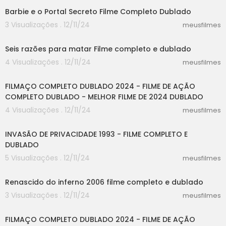
Barbie e o Portal Secreto Filme Completo Dublado
3 Visualizações . 12/11/24
meusfilmes
25:40
Seis razões para matar Filme completo e dublado
4 Visualizações . 12/11/24
meusfilmes
20:01
FILMAÇO COMPLETO DUBLADO 2024 - FILME DE AÇÃO
COMPLETO DUBLADO - MELHOR FILME DE 2024 DUBLADO
4 Visualizações . 12/11/24
meusfilmes
47:33
INVASÃO DE PRIVACIDADE 1993 - FILME COMPLETO E
DUBLADO
5 Visualizações . 12/11/24
meusfilmes
25:04
Renascido do inferno 2006 filme completo e dublado
3 Visualizações . 12/11/24
meusfilmes
20:01
FILMAÇO COMPLETO DUBLADO 2024 - FILME DE AÇÃO