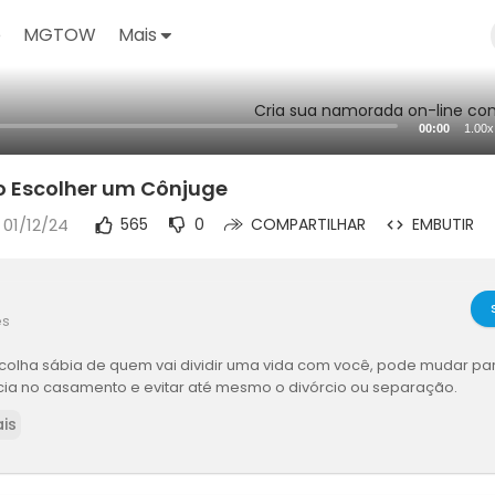
o
MGTOW
Mais
Cria sua namorada on-line com
00:00
1.00x
o Escolher um Cônjuge
 01/12/24
565
0
COMPARTILHAR
EMBUTIR
es
olha sábia de quem vai dividir uma vida com você, pode mudar par
cia no casamento e evitar até mesmo o divórcio ou separação.
is