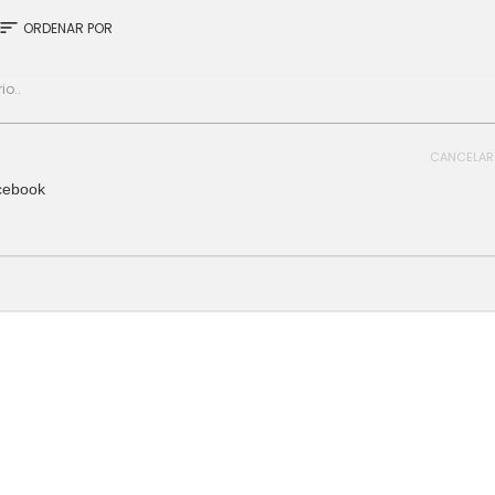
sort
ORDENAR POR
CANCELAR
cebook