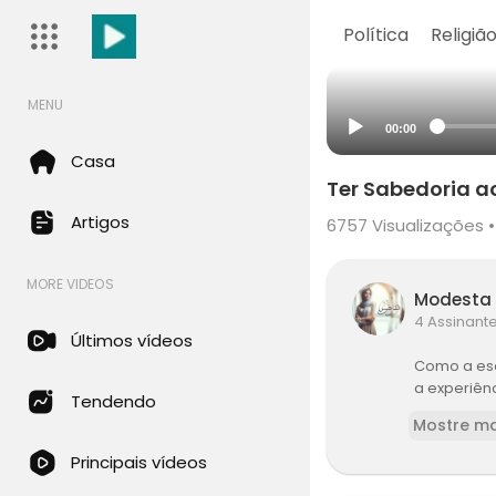
Política
Religiã
MENU
00:00
Casa
Ter Sabedoria a
Artigos
6757
Visualizações •
MORE VIDEOS
Modesta
4 Assinant
Últimos vídeos
Como a esc
a experiên
Tendendo
Mostre ma
Principais vídeos