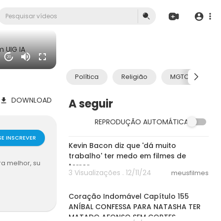
 UIG IA
20
Política
Religião
MGTOW
DOWNLOAD
A seguir
REPRODUÇÃO AUTOMÁTICA
01:20
SE INSCREVER
Kevin Bacon diz que 'dá muito
trabalho' ter medo em filmes de
a melhor, su
terror
3 Visualizações . 12/11/24
meusfilmes
30:41
Coração Indomável Capítulo 155
ANÍBAL CONFESSA PARA NATASHA TER
MATADO AFONSO SEM CORTES