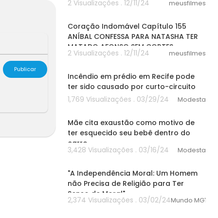
2 Visualizações . 12/11/24
meusfilmes
30:41
Coração Indomável Capítulo 155
ANÍBAL CONFESSA PARA NATASHA TER
MATADO AFONSO SEM CORTES
2 Visualizações . 12/11/24
meusfilmes
00:00
Publicar
Incêndio em prédio em Recife pode
ter sido causado por curto-circuito
1,769 Visualizações . 03/29/24
Modesta
00:00
Mãe cita exaustão como motivo de
ter esquecido seu bebê dentro do
carro
3,428 Visualizações . 03/16/24
Modesta
00:00
"A Independência Moral: Um Homem
não Precisa de Religião para Ter
Senso de Moral"
2,374 Visualizações . 03/02/24
Mundo MGTO
00:00