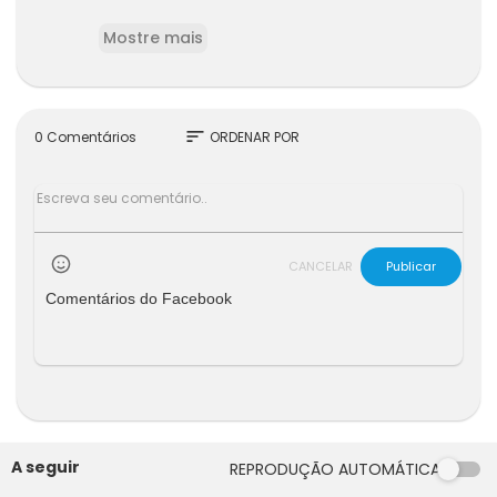
Aqui são apresentadas estratégias práticas pa
Mostre mais
ra reconhecer, enfrentar e vencer essas forças
internas, enquanto construímos uma vida mais
feliz, centrada e autônoma.
sort
0 Comentários
ORDENAR POR
CANCELAR
Publicar
Comentários do Facebook
A seguir
REPRODUÇÃO AUTOMÁTICA
00:00