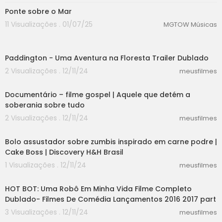
Ponte sobre o Mar
11 Visualizações . 01/07/25
MGTOW Músicas
02:29
Paddington - Uma Aventura na Floresta Trailer Dublado
2 Visualizações . 12/11/24
meusfilmes
00:40
Documentário – filme gospel | Aquele que detém a
soberania sobre tudo
2 Visualizações . 12/11/24
meusfilmes
08:44
Bolo assustador sobre zumbis inspirado em carne podre |
Cake Boss | Discovery H&H Brasil
1 Visualizações . 12/11/24
meusfilmes
55:30
HOT BOT: Uma Robô Em Minha Vida Filme Completo
Dublado- Filmes De Comédia Lançamentos 2016 2017 part
3 Visualizações . 12/11/24
meusfilmes
44:21