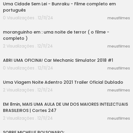
Uma Cidade Sem Lei - Bunraku - Filme completo em
português
0 Visualizações . 12/11/24
meusfilmes
06:08
moranguinho em : uma noite de terror ( o filme -
completo )
2 Visualizações . 12/11/24
meusfilmes
18:17
ABRI UMA OFICINA! Car Mechanic Simulator 2018 #1
0 Visualizações . 12/11/24
meusfilmes
02:30
Uma Viagem Noite Adentro 2021 Trailer Oficial Dublado
2 Visualizações . 12/11/24
meusfilmes
08:11
EM 8min, MAIS UMA AULA DE UM DOS MAIORES INTELECTUAIS
BRASILEIROS | Cortes 247
2 Visualizações . 12/11/24
meusfilmes
03:02
SOBRE MICHELLE BOLSONARO: