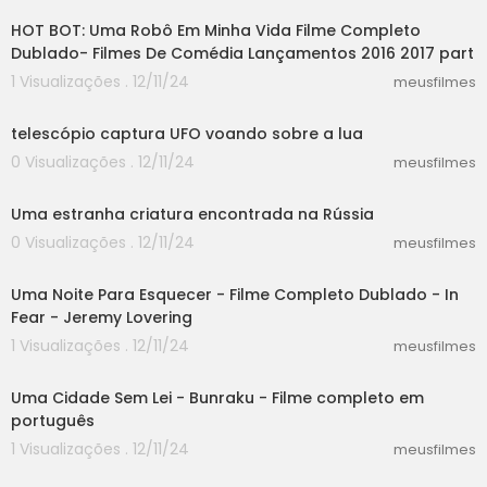
HOT BOT: Uma Robô Em Minha Vida Filme Completo
Dublado- Filmes De Comédia Lançamentos 2016 2017 part
1 Visualizações . 12/11/24
meusfilmes
00:40
telescópio captura UFO voando sobre a lua
0 Visualizações . 12/11/24
meusfilmes
01:08
Uma estranha criatura encontrada na Rússia
0 Visualizações . 12/11/24
meusfilmes
24:48
Uma Noite Para Esquecer - Filme Completo Dublado - In
Fear - Jeremy Lovering
1 Visualizações . 12/11/24
meusfilmes
04:26
Uma Cidade Sem Lei - Bunraku - Filme completo em
português
1 Visualizações . 12/11/24
meusfilmes
04:26