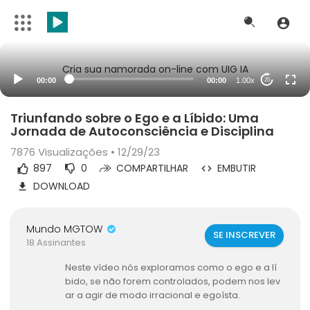
Cria sua namorada on-line com UIG IA
00:00
00:00
1.00x
20
Triunfando sobre o Ego e a Líbido: Uma
Jornada de Autoconsciência e Disciplina
7876
Visualizações • 12/29/23
897
0
COMPARTILHAR
EMBUTIR
DOWNLOAD
Mundo MGTOW
SE INSCREVER
18 Assinantes
Neste vídeo nós exploramos como o ego e a lí
bido, se não forem controlados, podem nos lev
ar a agir de modo irracional e egoísta.