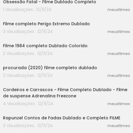
Obsessão Fatal - Filme Dublado Completo
1 Visualizações . 12/11/24
meusfilmes
25:15
Filme completo Perigo Extremo Dublado
3 Visualizações . 12/11/24
meusfilmes
30:14
Filme 1984 completo Dublado Colorido
2 Visualizações . 12/11/24
meusfilmes
37:12
procurada (2020) filme completo dublado
2 Visualizações . 12/11/24
meusfilmes
46:20
Cordeiros e Carrascos - Filme Completo Dublado - Filme
de suspense Adrenalina Freezone
4 Visualizações . 12/11/24
meusfilmes
55:03
Rapunzel Contos de Fadas Dublado e Completo FILME
3 Visualizações . 12/11/24
meusfilmes
21:40