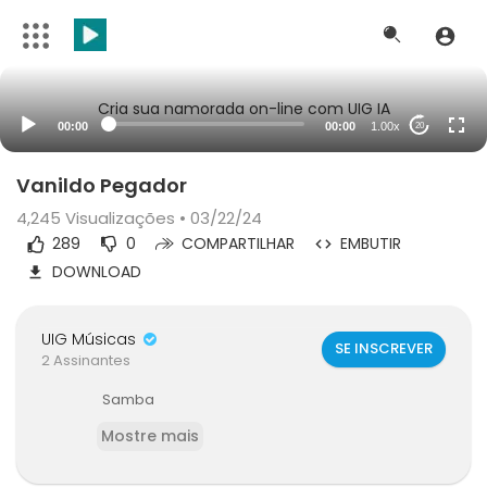
Cria sua namorada on-line com UIG IA
00:00
00:00
1.00x
20
Vanildo Pegador
4,245
Visualizações • 03/22/24
289
0
COMPARTILHAR
EMBUTIR
DOWNLOAD
UIG Músicas
SE INSCREVER
2 Assinantes
Samba
Mostre mais