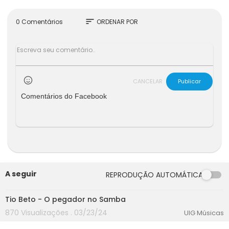
sort
0 Comentários
ORDENAR POR
CANCELAR
Publicar
Comentários do Facebook
A seguir
REPRODUÇÃO AUTOMÁTICA
00:00
Tio Beto - O pegador no Samba
870 Visualizações . 03/23/24
UIG Músicas